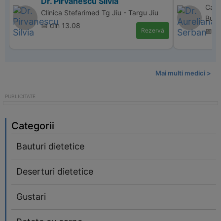
Dr. Pirvanescu Silvia
Cabi
Clinica Stefarimed Tg Jiu - Targu Jiu
Bucu
📅 din 13.08
Rezervă
📅 di
Mai multi medici >
Categorii
Bauturi dietetice
Deserturi dietetice
Gustari