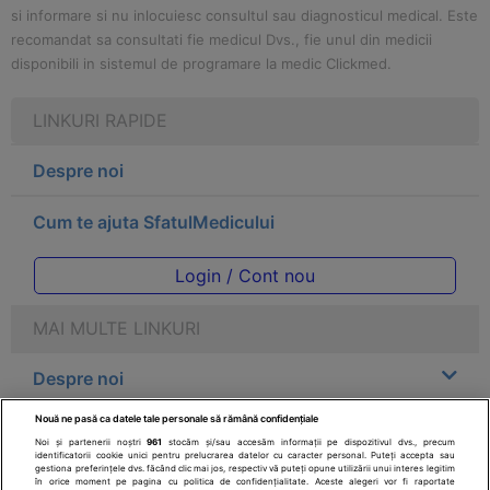
si informare si nu inlocuiesc consultul sau diagnosticul medical. Este
recomandat sa consultati fie medicul Dvs., fie unul din medicii
disponibili in sistemul de programare la medic Clickmed.
LINKURI RAPIDE
Despre noi
Cum te ajuta SfatulMedicului
Login / Cont nou
MAI MULTE LINKURI
Despre noi
Nouă ne pasă ca datele tale personale să rămână confidențiale
Legal
Noi și partenerii noștri
961
stocăm și/sau accesăm informații pe dispozitivul dvs., precum
identificatorii cookie unici pentru prelucrarea datelor cu caracter personal. Puteți accepta sau
gestiona preferințele dvs. făcând clic mai jos, respectiv vă puteți opune utilizării unui interes legitim
Drepturile consumatorului
în orice moment pe pagina cu politica de confidențialitate. Aceste alegeri vor fi raportate