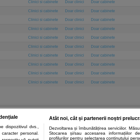
Clinici si cabinete
Doar clinici
Doar cabinete
Clinici si cabinete
Doar clinici
Doar cabinete
Clinici si cabinete
Doar clinici
Doar cabinete
Clinici si cabinete
Doar clinici
Doar cabinete
Clinici si cabinete
Doar clinici
Doar cabinete
Clinici si cabinete
Doar clinici
Doar cabinete
Clinici si cabinete
Doar clinici
Doar cabinete
Clinici si cabinete
Doar clinici
Doar cabinete
Clinici si cabinete
Doar clinici
Doar cabinete
Clinici si cabinete
Doar clinici
Doar cabinete
dențiale
Atât noi, cât și partenerii noștri preluc
 dispozitivul dvs.,
Dezvoltarea și îmbunătățirea serviciilor. Măs
tare analize
Specialitati medicale
Boli si afectiuni
Calculatoare
u caracter personal.
Stocarea și/sau accesarea informațiilor de
profilurilor pentru selectarea conținutului pers
 respectiv vă puteți