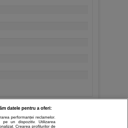
răm datele pentru a oferi:
urarea performanței reclamelor.
Stiri medicale
 pe un dispozitiv. Utilizarea
onalizat. Crearea profilurilor de