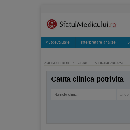
Autoevaluare
Interpretare analize
S
SfatulMedicului.ro
›
Orase
›
Specialitati Suceava
Cauta clinica potrivita
Orice 