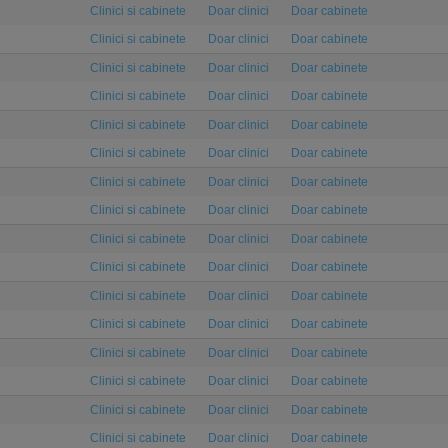
Clinici si cabinete
Doar clinici
Doar cabinete
Clinici si cabinete
Doar clinici
Doar cabinete
Clinici si cabinete
Doar clinici
Doar cabinete
Clinici si cabinete
Doar clinici
Doar cabinete
Clinici si cabinete
Doar clinici
Doar cabinete
Clinici si cabinete
Doar clinici
Doar cabinete
Clinici si cabinete
Doar clinici
Doar cabinete
Clinici si cabinete
Doar clinici
Doar cabinete
Clinici si cabinete
Doar clinici
Doar cabinete
Clinici si cabinete
Doar clinici
Doar cabinete
Clinici si cabinete
Doar clinici
Doar cabinete
Clinici si cabinete
Doar clinici
Doar cabinete
Clinici si cabinete
Doar clinici
Doar cabinete
Clinici si cabinete
Doar clinici
Doar cabinete
Clinici si cabinete
Doar clinici
Doar cabinete
Clinici si cabinete
Doar clinici
Doar cabinete