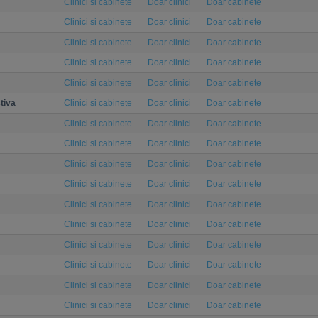
Clinici si cabinete
Doar clinici
Doar cabinete
Clinici si cabinete
Doar clinici
Doar cabinete
Clinici si cabinete
Doar clinici
Doar cabinete
Clinici si cabinete
Doar clinici
Doar cabinete
Clinici si cabinete
Doar clinici
Doar cabinete
tiva
Clinici si cabinete
Doar clinici
Doar cabinete
Clinici si cabinete
Doar clinici
Doar cabinete
Clinici si cabinete
Doar clinici
Doar cabinete
Clinici si cabinete
Doar clinici
Doar cabinete
Clinici si cabinete
Doar clinici
Doar cabinete
Clinici si cabinete
Doar clinici
Doar cabinete
Clinici si cabinete
Doar clinici
Doar cabinete
Clinici si cabinete
Doar clinici
Doar cabinete
Clinici si cabinete
Doar clinici
Doar cabinete
Clinici si cabinete
Doar clinici
Doar cabinete
Clinici si cabinete
Doar clinici
Doar cabinete