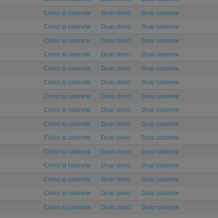
Clinici si cabinete
Doar clinici
Doar cabinete
Clinici si cabinete
Doar clinici
Doar cabinete
Clinici si cabinete
Doar clinici
Doar cabinete
Clinici si cabinete
Doar clinici
Doar cabinete
Clinici si cabinete
Doar clinici
Doar cabinete
Clinici si cabinete
Doar clinici
Doar cabinete
Clinici si cabinete
Doar clinici
Doar cabinete
Clinici si cabinete
Doar clinici
Doar cabinete
Clinici si cabinete
Doar clinici
Doar cabinete
Clinici si cabinete
Doar clinici
Doar cabinete
Clinici si cabinete
Doar clinici
Doar cabinete
Clinici si cabinete
Doar clinici
Doar cabinete
Clinici si cabinete
Doar clinici
Doar cabinete
Clinici si cabinete
Doar clinici
Doar cabinete
Clinici si cabinete
Doar clinici
Doar cabinete