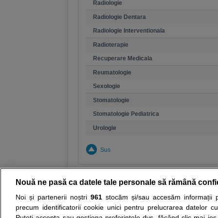
Radiologie
Radiologie Dentara
Radiologie Interventionala
Radioterapie
Recuperare Medicala
Reumatologie
Sexologie
Stomatologie
Stomatologie Pediatrica
Urologie
Sus
Nouă ne pasă ca datele tale personale să rămână confi
Noi și partenerii noștri
961
stocăm și/sau accesăm informații pe
Resurse:
Autoevaluare simptome
Interpre
precum identificatorii cookie unici pentru prelucrarea datelor c
Puteți accepta sau gestiona preferințele dvs. făcând clic mai jos,