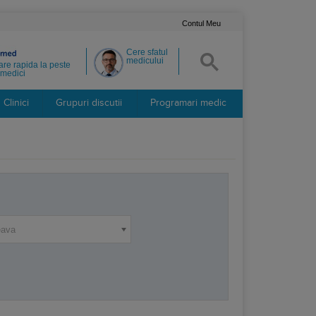
Contul Meu
Cere sfatul
medicului
re rapida la peste
medici
Clinici
Grupuri discutii
Programari medic
eava