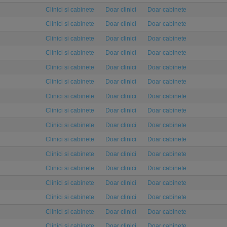
Clinici si cabinete
Doar clinici
Doar cabinete
Clinici si cabinete
Doar clinici
Doar cabinete
Clinici si cabinete
Doar clinici
Doar cabinete
Clinici si cabinete
Doar clinici
Doar cabinete
Clinici si cabinete
Doar clinici
Doar cabinete
Clinici si cabinete
Doar clinici
Doar cabinete
Clinici si cabinete
Doar clinici
Doar cabinete
Clinici si cabinete
Doar clinici
Doar cabinete
Clinici si cabinete
Doar clinici
Doar cabinete
Clinici si cabinete
Doar clinici
Doar cabinete
Clinici si cabinete
Doar clinici
Doar cabinete
Clinici si cabinete
Doar clinici
Doar cabinete
Clinici si cabinete
Doar clinici
Doar cabinete
Clinici si cabinete
Doar clinici
Doar cabinete
Clinici si cabinete
Doar clinici
Doar cabinete
Clinici si cabinete
Doar clinici
Doar cabinete