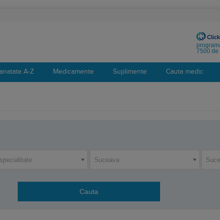
programa
7500 de 
anatate A-Z
Medicamente
Suplimente
Cauta medic
specialitate
Suceava
Suc