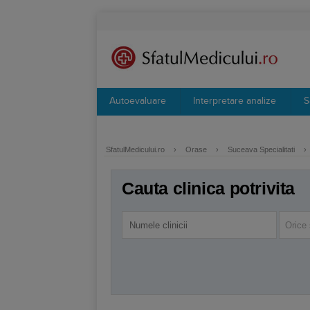
Autoevaluare
Interpretare analize
S
SfatulMedicului.ro
›
Orase
›
Suceava Specialitati
›
Cauta clinica potrivita
Orice 