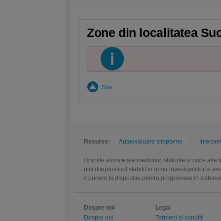
Zone din localitatea Su
Sus
Resurse:
Autoevaluare simptome
Interpre
Opiniile avizate ale medicilor, sfaturile si orice alt
nici diagnosticul stabilit in urma investigatiilor si 
ii punem la dispozitie pentru programare in sistem
Despre noi
Legal
Despre noi
Termeni si conditii