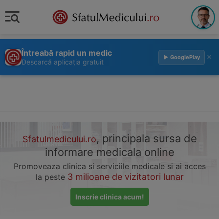
Întreabă rapid un medic
×
▶ GooglePlay
Descarcă aplicația gratuit
, principala sursa de
Sfatulmedicului.ro
informare medicala online
Promoveaza clinica si serviciile medicale si ai acces
3 milioane de vizitatori lunar
la peste
Inscrie clinica acum!