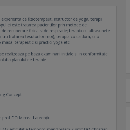
experienta ca fizioterapeut, instructor de yoga, terapii
pul ei este tratarea pacientilor prin metode de
 de recuperare fizica si de respiratie; terapia cu ultrasunete
tru tratarea tesuturilor moi), terapia cu caldura, crio-
 masaj terapeutic si practici yoga etc.
 se realizeaza pe baza examinarii initiale si in conformitate
olutia planului de terapie.
ping Concept
al: prof DO Mircea Laurențiu
 ATM ( articulatia temporo-mandibulară ): prof DO Christian