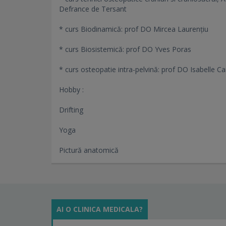
Defrance de Tersant
* curs Biodinamică: prof DO Mircea Laurențiu
* curs Biosistemică: prof DO Yves Poras
* curs osteopatie intra-pelvină: prof DO Isabelle Ca
Hobby :
Drifting
Yoga
Pictură anatomică
AI O CLINICA MEDICALA?