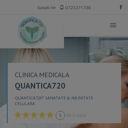
Sunati-ne
0723271738
Toggle
navigat
CLINICA MEDICALA
QUANTICA720
QUANTICA720° SANATATE & IMUNITATE
CELULARA
5
din
0
voturi