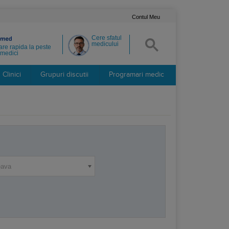
Contul Meu
Cere sfatul
medicului
re rapida la peste
medici
Clinici
Grupuri discutii
Programari medic
eava