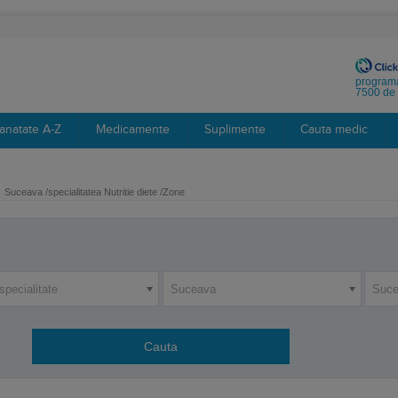
programa
7500 de 
anatate A-Z
Medicamente
Suplimente
Cauta medic
Suceava /specialitatea Nutritie diete /Zone
specialitate
Suceava
Suc