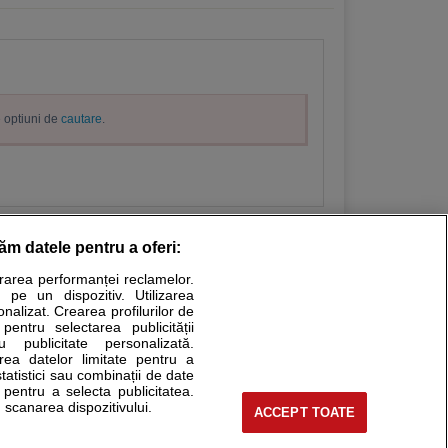
e optiuni de
cautare
.
răm datele pentru a oferi:
urarea performanței reclamelor.
Stiri medicale
 pe un dispozitiv. Utilizarea
onalizat. Crearea profilurilor de
ucational. Ele nu pot substitui consultul medical direct si
 pentru selectarea publicității
u publicitate personalizată.
a consultati fie medicul Dvs., fie unul dintre medicii pe care
area datelor limitate pentru a
statistici sau combinații de date
e pentru a selecta publicitatea.
 scanarea dispozitivului.
ACCEPT TOATE
tru pacient
nici si cabinete