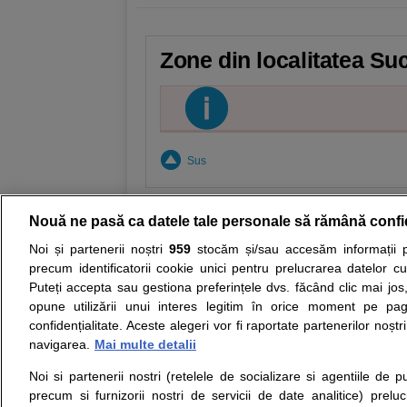
Zone din localitatea Suc
Sus
Nouă ne pasă ca datele tale personale să rămână confi
Noi și partenerii noștri
959
stocăm și/sau accesăm informații pe
Resurse:
Autoevaluare simptome
Interpre
precum identificatorii cookie unici pentru prelucrarea datelor c
Puteți accepta sau gestiona preferințele dvs. făcând clic mai jos,
Opiniile avizate ale medicilor, sfaturile si orice alt
opune utilizării unui interes legitim în orice moment pe pag
nici diagnosticul stabilit in urma investigatiilor si 
confidențialitate. Aceste alegeri vor fi raportate partenerilor noștr
ii punem la dispozitie pentru programare in sistem
navigarea.
Mai multe detalii
Noi si partenerii nostri (retelele de socializare si agentiile de p
Despre noi
Legal
precum si furnizorii nostri de servicii de date analitice) prel
Despre noi
Termeni si conditii