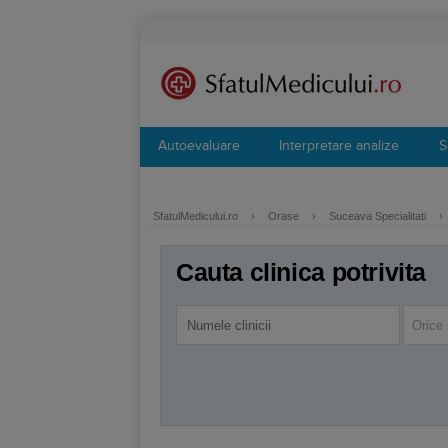
Autoevaluare
Interpretare analize
S
SfatulMedicului.ro
›
Orase
›
Suceava Specialitati
›
Cauta clinica potrivita
Orice 