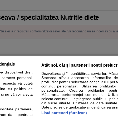
eava / specialitatea Nutritie diete
Nu exista inregistrari conform filtrelor selectate. Va recomandam sa incercati cu alt
dențiale
Atât noi, cât și partenerii noștri preluc
 dispozitivul dvs.,
Dezvoltarea și îmbunătățirea serviciilor. Măs
tare analize
Specialitati medicale
Boli si afectiuni
Calculatoare
u caracter personal.
Stocarea și/sau accesarea informațiilor de
profilurilor pentru selectarea conținutului pers
 respectiv vă puteți
e informatii despre sanatate disponibile pe sfatulmedicului.ro au scop informativ si ed
conținut personalizat. Utilizarea profilurilor
ina cu politica de
personalizate. Crearea profilurilor pentr
analizelor medicale. Va sfatuim, ca pe langa informatia primita pe sfatulmedicului.ro s
i și nu vă vor afecta
Măsurarea performanței conținutului. Utiliz
ul de programari la medic Clickmed.
selecta conținutul. Înțelegerea publicului prin 
din surse diferite. Utilizarea de date limitat
Date precise de geolocație și identificarea prin
ublicitate partenere,
Drepturile consumatorului
Parteneri
Pen
Listă parteneri (furnizori)
ucram date pentru a
Protectia consumatorilor - ANPC
Inscriere clinica
Cli