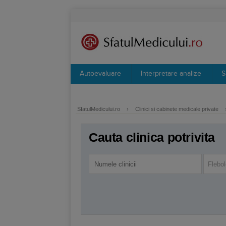
Autoevaluare
Interpretare analize
S
SfatulMedicului.ro
›
Clinici si cabinete medicale private
Cauta clinica potrivita
Flebol