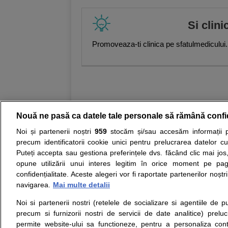
specialist chirurgie vasculară
,
Dr.
vasculară
,
Laura Vexler, Medic spe
Si clini
chirurgie vasculară
,
Corina Burcut
primar diabet zaharat, nutriție și b
Promoveaza-ti clinica pe sfatulmedicului.
endocrinologie
,
Mirela Coman, Medi
Andrada-Gabriela Dinculescu
,
Gei
Marian Anghel, Medic primar gastr
Medic specialist gastroenterologie
Medic specialist hematologie
,
And
primar hematologie
,
Elena Tunariu
Farcaș, Medic specialist medicină
medicină internă și pneumologie
,
Nouă ne pasă ca datele tale personale să rămână confi
Andreea-Cristina Costea, Medic pr
nefrologie
,
Ioan Bogdan Ghingulea
Noi și partenerii noștri
959
stocăm și/sau accesăm informații pe
Medic specialist neurochirurgie
,
S
Resurse:
Autoevaluare simptome
Interpre
precum identificatorii cookie unici pentru prelucrarea datelor c
specialist neurologie
,
Virginia Șer
Puteți accepta sau gestiona preferințele dvs. făcând clic mai jos,
reproducere umană asistată, histe
Opiniile avizate ale medicilor, sfaturile si orice alt
ginecologie
,
Snejana Sîmboteanu, 
opune utilizării unui interes legitim în orice moment pe pag
nici diagnosticul stabilit in urma investigatiilor si 
primar obstetrică ginecologie
,
Ali
confidențialitate. Aceste alegeri vor fi raportate partenerilor noștr
ii punem la dispozitie pentru programare in sistem
Luțescu, Medic primar obstetrică-gi
navigarea.
Mai multe detalii
histeroscopie
,
Mihail- Lucian Coco
Lalu
,
Florian Marin, Medic special
Noi si partenerii nostri (retelele de socializare si agentiile de p
Despre noi
Legal
Daniela Caloian, Medic specialist
precum si furnizorii nostri de servicii de date analitice) prel
Despre noi
Termeni si conditii
specialist oncologie
,
Laura Mazilu
permite website-ului sa functioneze, pentru a personaliza conti
Contact
Simona Belu, Medic specialist onc
Politica de