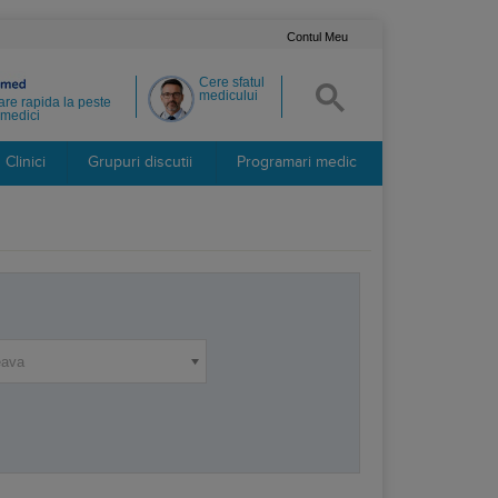
Contul Meu
Cere sfatul
medicului
re rapida la peste
medici
Clinici
Grupuri discutii
Programari medic
eava