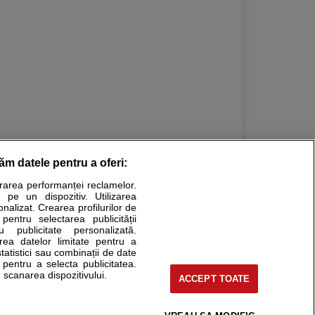
răm datele pentru a oferi:
urarea performanței reclamelor.
Stiri medicale
 pe un dispozitiv. Utilizarea
onalizat. Crearea profilurilor de
ucational. Ele nu pot substitui consultul medical direct si
 pentru selectarea publicității
u publicitate personalizată.
a consultati fie medicul Dvs., fie unul dintre medicii pe care
area datelor limitate pentru a
statistici sau combinații de date
e pentru a selecta publicitatea.
 scanarea dispozitivului.
ACCEPT TOATE
tru pacient
nici si cabinete
uta medic