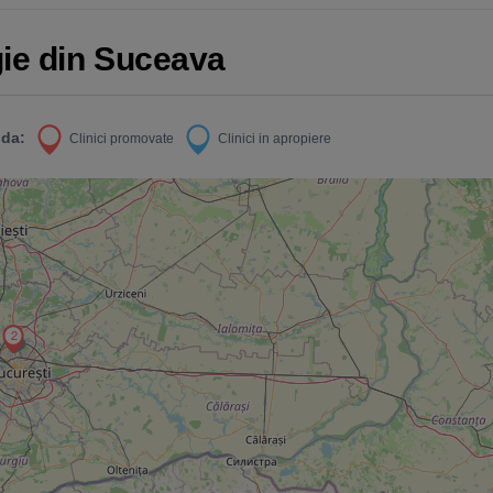
gie din Suceava
da:
Clinici promovate
Clinici in apropiere
2