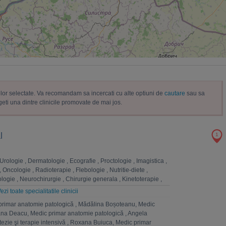
trelor selectate. Va recomandam sa incercati cu alte optiuni de
cautare
sau sa
geti una dintre clinicile promovate de mai jos.
l
1
Urologie
,
Dermatologie
,
Ecografie
,
Proctologie
,
Imagistica
,
,
Oncologie
,
Radioterapie
,
Flebologie
,
Nutritie-diete
,
logie
,
Neurochirurgie
,
Chirurgie generala
,
Kinetoterapie
,
la
,
Chirurgie vasculara
,
Analize Medicale
,
Fizioterapie
,
ezi toate specialitatile clinicii
rgie toracica
,
Chirurgie plastica-microchirurgie reconstructiva
primar anatomie patologică
,
Mădălina Boșoteanu, Medic
atomie patologica
,
Pneumologie
,
Homeopatie
,
Cardiologie
,
na Deacu, Medic primar anatomie patologică
,
Angela
hologie
,
Ginecologie
,
Anestezie si terapie intensiva
,
ezie şi terapie intensivă
,
Roxana Buiuca, Medic primar
, nutritie, boli metabolice
,
ORL
,
Ingrijiri paliative
,
Radiologie
,