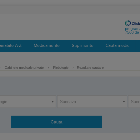
programa
7500 de 
anatate A-Z
Medicamente
Suplimente
Cauta medic
›
Cabinete medicale private
›
Flebologie
›
Rezultate cautare
ogie
Suceava
Suc