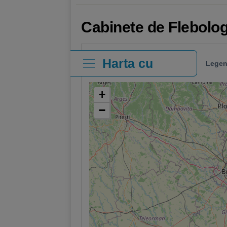
Cabinete de Flebolo
Harta cu
Legen
clinici
+
−