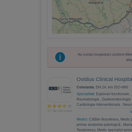
Nu exista inregistrari conform fil
ale
Ovidius Clinical Hospita
Constanta
, DN 2A, km 202+880
Specialitati:
Explorari functionale
,
Reumatologie
,
Gastroenterologie
Cardiologie Interventionala
,
Neuro
Psihoterapie
,
Recuperare medica
3.7 din 150 voturi
V
Nefrologie
,
Endocrinologie
,
Chiru
Medici:
Cătălin Boșoteanu, Medic 
,
Andrologie
,
Medicina interna
,
An
primar anatomie patologică
,
Maria
Estetica
,
Chirurgie bariatrica
,
Psi
Teodorescu, Medic specialist anest
Ortopedie si traumatologie
,
Diabet