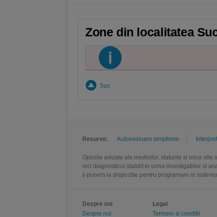
Zone din localitatea Su
Sus
Resurse:
Autoevaluare simptome
Interpre
Opiniile avizate ale medicilor, sfaturile si orice alt
nici diagnosticul stabilit in urma investigatiilor si 
ii punem la dispozitie pentru programare in sistem
Despre noi
Legal
Despre noi
Termeni si conditii