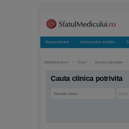
Autoevaluare
Interpretare analize
S
SfatulMedicului.ro
›
Orase
›
Suceava Specialitati
›
Cauta clinica potrivita
Orice 