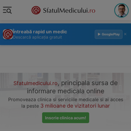
Întreabă rapid un medic
×
▶ GooglePlay
Descarcă aplicația gratuit
, principala sursa de
Sfatulmedicului.ro
informare medicala online
Promoveaza clinica si serviciile medicale si ai acces
3 milioane de vizitatori lunar
la peste
Inscrie clinica acum!