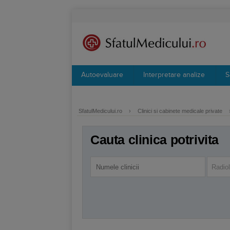
Autoevaluare
Interpretare analize
S
SfatulMedicului.ro
›
Clinici si cabinete medicale private
Cauta clinica potrivita
Radiol