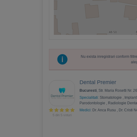
Nu exista inregistrari conform fil
ale
Dental Premier
Bucuresti
, Str. Maria Rosetti Nr. 2
Specialitati:
Stomatologie
,
Implant
Parodontologie
,
Radiologie Dent
Medici:
Dr. Anca Rusu
,
Dr. Cristi 
5 din 5 voturi