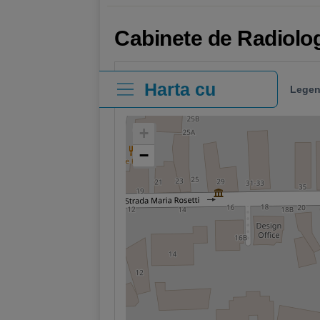
Cabinete de Radiolo
Harta cu
Legen
clinici
+
−