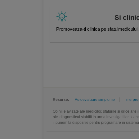
Si clini
Promoveaza-ti clinica pe sfatulmedicului.
Resurse:
Autoevaluare simptome
Interpre
Opiniile avizate ale medicilor, sfaturile si orice alt
nici diagnosticul stabilit in urma investigatiilor si 
ii punem la dispozitie pentru programare in sistem