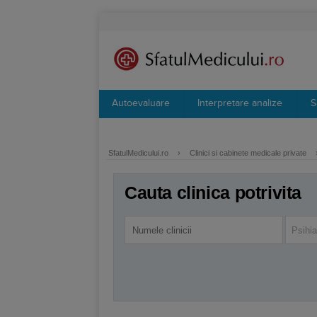
Autoevaluare
Interpretare analize
S
SfatulMedicului.ro
›
Clinici si cabinete medicale private
Cauta clinica potrivita
Psihia