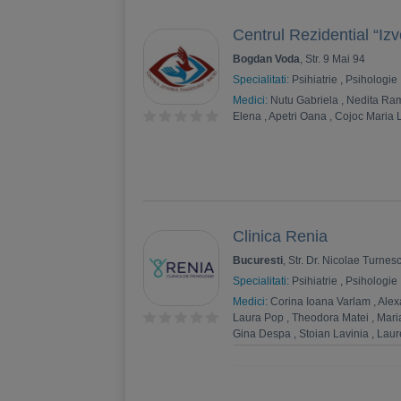
specialist neurologie
,
Stella Prut
specialist oftalmologie
,
Beanca Mih
Centrul Rezidential “Izv
Levițchi, Medic specialist oncologi
Bogdan Voda
, Str. 9 Mai 94
Medic specialist ORL
,
Andreea Ba
Oltean, Medic primar ortodonție și
Specialitati:
Psihiatrie
,
Psihologie
ortopedie și traumatologie
,
Irina G
Medici:
Nutu Gabriela
,
Nedita Ra
Pătrașcu, Medic specialist psihiatr
Elena
,
Apetri Oana
,
Cojoc Maria L
Pavlon, Psiholog principal psiholog
Psiholog
,
Monica Dima, Psiholog
medicală
,
Carmen Ciufu, Medic pri
specialist medicină fizică și reabil
Cătălina Corduneanu, Medic speci
Olgun Azis, Medic Primar Urologie
Clinica Renia
Bucuresti
, Str. Dr. Nicolae Turnesc
Specialitati:
Psihiatrie
,
Psihologie
Medici:
Corina Ioana Varlam
,
Alex
Laura Pop
,
Theodora Matei
,
Mari
Gina Despa
,
Stoian Lavinia
,
Laur
Stoica
,
Teodora Stoica
,
Daniela 
Lixandru Iulia-Mihaela
,
Mioara Ob