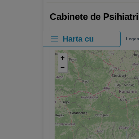
Cabinete de Psihiatr
Harta cu
Legen
clinici
+
−