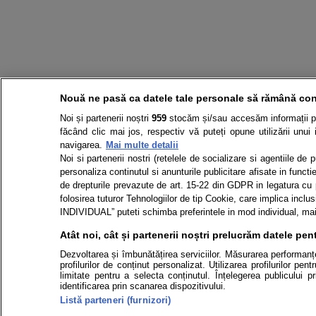
Nouă ne pasă ca datele tale personale să rămână con
Noi și partenerii noștri
959
stocăm și/sau accesăm informații pe 
făcând clic mai jos, respectiv vă puteți opune utilizării unui 
navigarea.
Mai multe detalii
Noi si partenerii nostri (retelele de socializare si agentiile de
personaliza continutul si anunturile publicitare afisate in functie
de drepturile prevazute de art. 15-22 din GDPR in legatura cu p
folosirea tuturor Tehnologiilor de tip Cookie, care implica in
INDIVIDUAL” puteti schimba preferintele in mod individual, mai 
Atât noi, cât și partenerii noștri prelucrăm datele pent
Dezvoltarea și îmbunătățirea serviciilor. Măsurarea performanței
profilurilor de conținut personalizat. Utilizarea profilurilor pe
limitate pentru a selecta conținutul. Înțelegerea publicului p
identificarea prin scanarea dispozitivului.
Listă parteneri (furnizori)