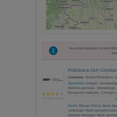
Nu exista inregistrari conform fil
ale
Policlinica Och Consta
Constanta
, Strada Flămânda nr. 1
Specialitati:
Urologie
,
Dermatolog
Medicina generala
,
Stomatologie
Recuperare medicala
,
Chirurgie 
Endocrinologie
,
Chirurgie toracic
3.4 din 41 voturi
V
Diabet, nutritie, boli metabolice
,
O
Medici:
Răzvan Chirică, Medic Spec
cardiologie, Medic specialist medi
Gabriela Gheorghe, Medic speciali