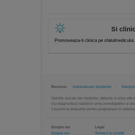
Si clini
Promoveaza-ti clinica pe sfatulmedicului.
Resurse:
Autoevaluare simptome
Interpre
Opiniile avizate ale medicilor, sfaturile si orice alt
nici diagnosticul stabilit in urma investigatiilor si 
ii punem la dispozitie pentru programare in sistem
Despre noi
Legal
Despre noi
Termeni si conditii