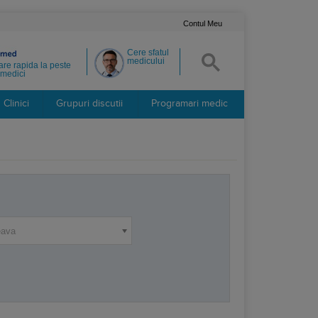
Contul Meu
Cere sfatul
medicului
re rapida la peste
medici
Clinici
Grupuri discutii
Programari medic
eava