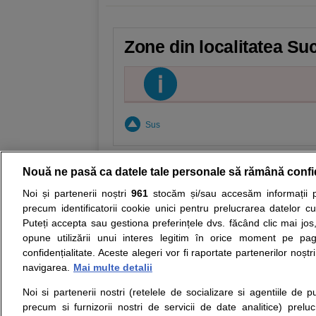
Zone din localitatea Su
Sus
Nouă ne pasă ca datele tale personale să rămână confi
Noi și partenerii noștri
961
stocăm și/sau accesăm informații pe
Resurse:
Autoevaluare simptome
Interpre
precum identificatorii cookie unici pentru prelucrarea datelor c
Puteți accepta sau gestiona preferințele dvs. făcând clic mai jos,
Opiniile avizate ale medicilor, sfaturile si orice alt
opune utilizării unui interes legitim în orice moment pe pag
nici diagnosticul stabilit in urma investigatiilor si 
confidențialitate. Aceste alegeri vor fi raportate partenerilor noștr
ii punem la dispozitie pentru programare in sistem
navigarea.
Mai multe detalii
Noi si partenerii nostri (retelele de socializare si agentiile de p
Despre noi
Legal
precum si furnizorii nostri de servicii de date analitice) prel
Despre noi
Termeni si conditii