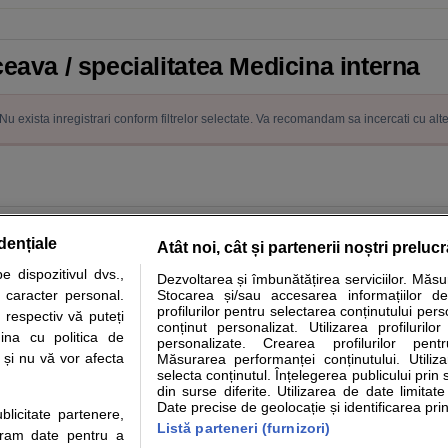
ceava / specialitatea Medicina interna
Nu exista inregistrari conform filtrelor selectate. Va recomandam sa incercati cu alt
dențiale
Atât noi, cât și partenerii noștri preluc
 dispozitivul dvs.,
Dezvoltarea și îmbunătățirea serviciilor. Măs
tare analize
Specialitati medicale
Boli si afectiuni
Calculatoare
u caracter personal.
Stocarea și/sau accesarea informațiilor de
profilurilor pentru selectarea conținutului pers
 respectiv vă puteți
e informatii despre sanatate disponibile pe sfatulmedicului.ro au scop informativ si ed
conținut personalizat. Utilizarea profilurilor
ina cu politica de
personalizate. Crearea profilurilor pentr
analizelor medicale. Va sfatuim, ca pe langa informatia primita pe sfatulmedicului.ro s
i și nu vă vor afecta
Măsurarea performanței conținutului. Utiliz
ul de programari la medic Clickmed.
selecta conținutul. Înțelegerea publicului prin 
din surse diferite. Utilizarea de date limitat
Date precise de geolocație și identificarea prin
ublicitate partenere,
Drepturile consumatorului
Parteneri
Pen
Listă parteneri (furnizori)
ucram date pentru a
Protectia consumatorilor - ANPC
Inscriere clinica
Cli