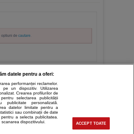
e optiuni de
cautare
.
răm datele pentru a oferi:
urarea performanței reclamelor.
Stiri medicale
 pe un dispozitiv. Utilizarea
onalizat. Crearea profilurilor de
ucational. Ele nu pot substitui consultul medical direct si
 pentru selectarea publicității
u publicitate personalizată.
a consultati fie medicul Dvs., fie unul dintre medicii pe care
area datelor limitate pentru a
statistici sau combinații de date
e pentru a selecta publicitatea.
 scanarea dispozitivului.
ACCEPT TOATE
tru pacient
nici si cabinete