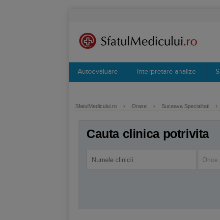
Autoevaluare
Interpretare analize
S
SfatulMedicului.ro
›
Orase
›
Suceava Specialitati
›
Cauta clinica potrivita
Orice 