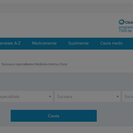
programa
7500 de 
anatate A-Z
Medicamente
Suplimente
Cauta medic
Suceava /specialitatea Medicina interna /Zone
specialitate
Suceava
Suc