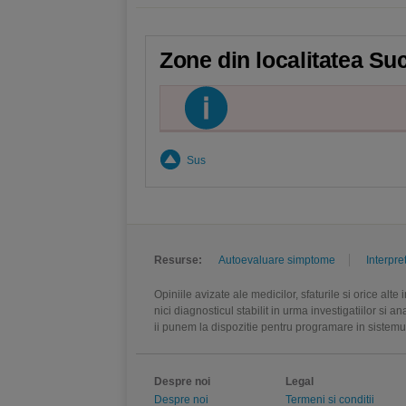
Zone din localitatea Su
Sus
Resurse:
Autoevaluare simptome
Interpre
Opiniile avizate ale medicilor, sfaturile si orice alt
nici diagnosticul stabilit in urma investigatiilor si 
ii punem la dispozitie pentru programare in sistem
Despre noi
Legal
Despre noi
Termeni si conditii