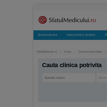
Autoevaluare
Interpretare analize
S
SfatulMedicului.ro
›
Orase
›
Suceava Specialitati
›
Cauta clinica potrivita
Orice 