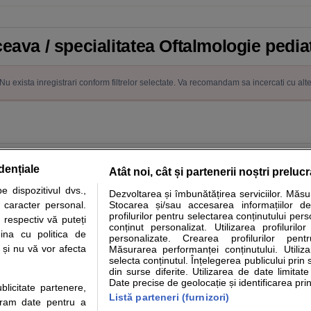
eava / specialitatea Oftalmologie pedia
Nu exista inregistrari conform filtrelor selectate. Va recomandam sa incercati cu alt
dențiale
Atât noi, cât și partenerii noștri preluc
 dispozitivul dvs.,
Dezvoltarea și îmbunătățirea serviciilor. Măs
tare analize
Specialitati medicale
Boli si afectiuni
Calculatoare
u caracter personal.
Stocarea și/sau accesarea informațiilor de
profilurilor pentru selectarea conținutului pers
 respectiv vă puteți
e informatii despre sanatate disponibile pe sfatulmedicului.ro au scop informativ si ed
conținut personalizat. Utilizarea profilurilor
ina cu politica de
personalizate. Crearea profilurilor pentr
analizelor medicale. Va sfatuim, ca pe langa informatia primita pe sfatulmedicului.ro s
i și nu vă vor afecta
Măsurarea performanței conținutului. Utiliz
ul de programari la medic Clickmed.
selecta conținutul. Înțelegerea publicului prin 
din surse diferite. Utilizarea de date limitat
Date precise de geolocație și identificarea prin
ublicitate partenere,
Drepturile consumatorului
Parteneri
Pen
Listă parteneri (furnizori)
ucram date pentru a
Protectia consumatorilor - ANPC
Inscriere clinica
Cli