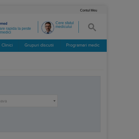
Contul Meu
Cere sfatul
medicului
re rapida la peste
medici
Clinici
Grupuri discutii
Programari medic
eava