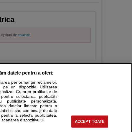
trica
e optiuni de
cautare
.
răm datele pentru a oferi:
urarea performanței reclamelor.
Stiri medicale
 pe un dispozitiv. Utilizarea
onalizat. Crearea profilurilor de
ucational. Ele nu pot substitui consultul medical direct si
 pentru selectarea publicității
u publicitate personalizată.
a consultati fie medicul Dvs., fie unul dintre medicii pe care
area datelor limitate pentru a
statistici sau combinații de date
e pentru a selecta publicitatea.
 scanarea dispozitivului.
ACCEPT TOATE
tru pacient
nici si cabinete