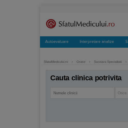
Autoevaluare
Interpretare analize
S
SfatulMedicului.ro
›
Orase
›
Suceava Specialitati
›
Cauta clinica potrivita
Orice 