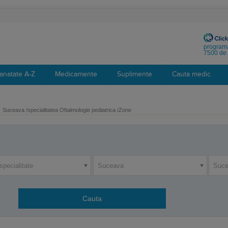
programa
7500 de 
anatate A-Z
Medicamente
Suplimente
Cauta medic
Suceava /specialitatea Oftalmologie pediatrica /Zone
specialitate
Suceava
Suc