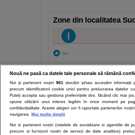
Zone din localitatea Suc
Sus
Nouă ne pasă ca datele tale personale să rămână confi
Noi și partenerii noștri
961
stocăm și/sau accesăm informații pe
Resurse:
Autoevaluare simptome
Interpre
precum identificatorii cookie unici pentru prelucrarea datelor c
Puteți accepta sau gestiona preferințele dvs. făcând clic mai jos,
Opiniile avizate ale medicilor, sfaturile si orice alt
opune utilizării unui interes legitim în orice moment pe pag
nici diagnosticul stabilit in urma investigatiilor si 
confidențialitate. Aceste alegeri vor fi raportate partenerilor noștr
ii punem la dispozitie pentru programare in sistem
navigarea.
Mai multe detalii
Noi si partenerii nostri (retelele de socializare si agentiile de p
Despre noi
Legal
precum si furnizorii nostri de servicii de date analitice) prel
Despre noi
Termeni si conditii