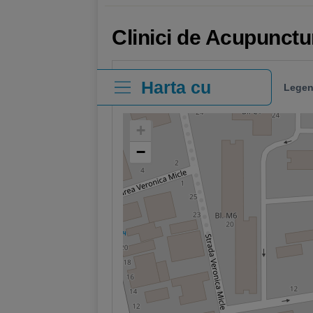
Clinici de Acupunct
Harta cu
Legen
clinici
+
−