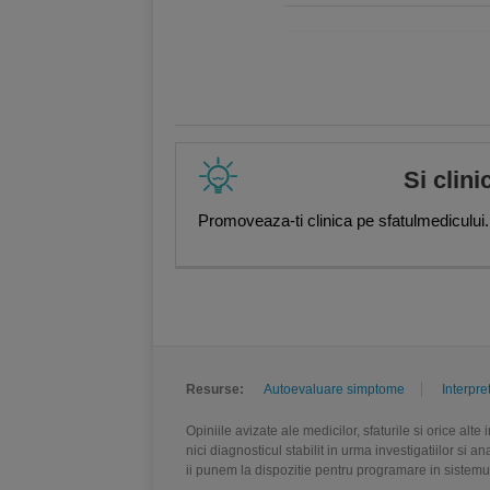
,
Mirela Ilie
,
Alina Maftei
,
Iuliana 
Gabriela Solomon
,
Daniela Nichit
Danila
,
Dr. Mihaela Dumitru
,
Dr. 
Ghergus
,
Andreea Serban
,
Alina
Peter Mölleney
Si clini
Promoveaza-ti clinica pe sfatulmedicului.
Resurse:
Autoevaluare simptome
Interpre
Opiniile avizate ale medicilor, sfaturile si orice alt
nici diagnosticul stabilit in urma investigatiilor si 
ii punem la dispozitie pentru programare in sistem