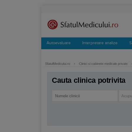
Autoevaluare
Interpretare analize
S
SfatulMedicului.ro
›
Clinici si cabinete medicale private
Cauta clinica potrivita
Acupu