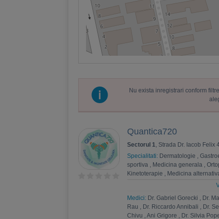
Nu exista inregistrari conform fil
ale
Quantica720
Sectorul 1
, Strada Dr. Iacob Felix
Specialitati:
Dermatologie
,
Gastro
sportiva
,
Medicina generala
,
Orto
Kinetoterapie
,
Medicina alternativ
Endocrinologie
,
Medicina interna
V
intensiva
,
Ortopedie si traumatolo
Medici:
Dr. Gabriel Gorecki
,
Dr. M
Ingrijiri paliative
,
Pediatrie
,
Apifito
Rau
,
Dr. Riccardo Annibali
,
Dr. S
Chivu
,
Ani Grigore
,
Dr. Silvia Pop