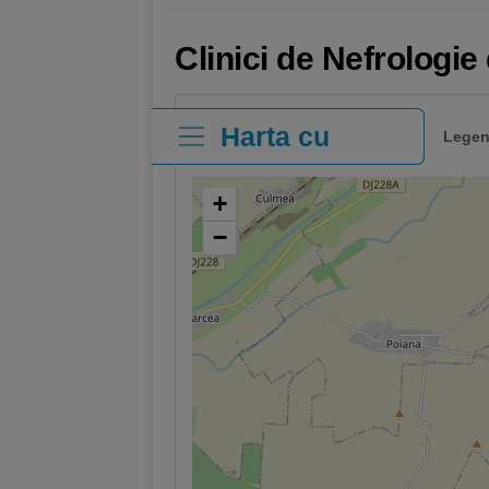
Clinici de Nefrologie
Harta cu
Legen
clinici
+
−