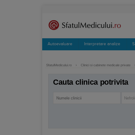
Autoevaluare
Interpretare analize
S
SfatulMedicului.ro
›
Clinici si cabinete medicale private
Cauta clinica potrivita
Nefrol