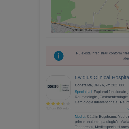
Nu exista inregistrari conform fil
ale
Ovidius Clinical Hospita
Constanta
, DN 2A, km 202+880
Specialitati:
Explorari functionale
,
Reumatologie
,
Gastroenterologie
Cardiologie Interventionala
,
Neuro
Psihoterapie
,
Recuperare medica
3.7 din 150 voturi
V
Nefrologie
,
Endocrinologie
,
Chiru
Medici:
Cătălin Boșoteanu, Medic 
,
Andrologie
,
Medicina interna
,
An
primar anatomie patologică
,
Maria
Estetica
,
Chirurgie bariatrica
,
Psi
Teodorescu, Medic specialist anest
Ortopedie si traumatologie
,
Diabet