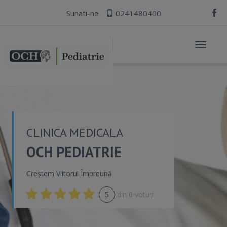
Sunati-ne
0241480400
Toggle
navigat
CLINICA MEDICALA
OCH PEDIATRIE
Creștem Viitorul Împreună
5
din
0
voturi