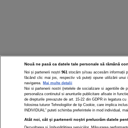
Nouă ne pasă ca datele tale personale să rămână con
Noi și partenerii noștri
961
stocăm și/sau accesăm informații pe 
făcând clic mai jos, respectiv vă puteți opune utilizării unui 
navigarea.
Mai multe detalii
Noi si partenerii nostri (retelele de socializare si agentiile de
personaliza continutul si anunturile publicitare afisate in functie
de drepturile prevazute de art. 15-22 din GDPR in legatura cu p
folosirea tuturor Tehnologiilor de tip Cookie, care implica in
INDIVIDUAL” puteti schimba preferintele in mod individual, mai 
Atât noi, cât și partenerii noștri prelucrăm datele pent
Dezvoltarea și îmbunătățirea serviciilor. Măsurarea performanței