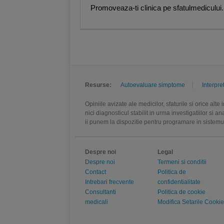
Promoveaza-ti clinica pe sfatulmedicului.
toracică
,
Mihnea George Orghidan,
specialist chirurgie vasculară
,
Dr.
vasculară
,
Laura Vexler, Medic spe
chirurgie vasculară
,
Corina Burcut
primar diabet zaharat, nutriție și b
endocrinologie
,
Mirela Coman, Medi
Andrada-Gabriela Dinculescu
,
Gei
Marian Anghel, Medic primar gastr
Medic specialist gastroenterologie
Resurse:
Autoevaluare simptome
Interpre
Medic specialist hematologie
,
And
primar hematologie
,
Elena Tunariu
Opiniile avizate ale medicilor, sfaturile si orice alt
Farcaș, Medic specialist medicină
nici diagnosticul stabilit in urma investigatiilor si 
medicină internă și pneumologie
,
ii punem la dispozitie pentru programare in sistem
Andreea-Cristina Costea, Medic pr
nefrologie
,
Ioan Bogdan Ghingulea
Medic specialist neurochirurgie
,
S
specialist neurologie
,
Virginia Șer
Despre noi
Legal
reproducere umană asistată, histe
Despre noi
Termeni si conditii
ginecologie
,
Snejana Sîmboteanu, 
Contact
Politica de
primar obstetrică ginecologie
,
Ali
Intrebari frecvente
confidentialitate
Luțescu, Medic primar obstetrică-gi
Consultanti
Politica de cookie
histeroscopie
,
Mihail- Lucian Coco
medicali
Modifica Setarile Cookie
Lalu
,
Florian Marin, Medic special
Daniela Caloian, Medic specialist
specialist oncologie
,
Laura Mazilu