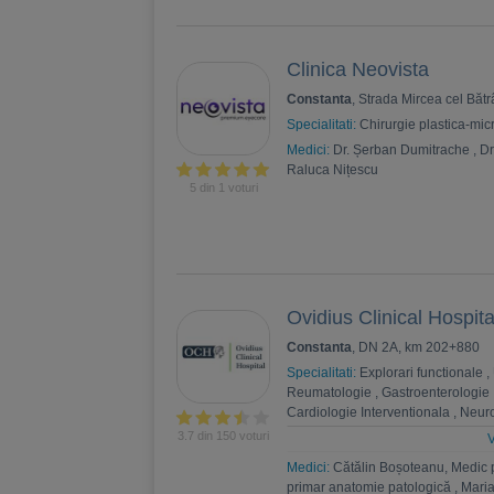
Clinica Neovista
Constanta
, Strada Mircea cel Băt
Specialitati:
Chirurgie plastica-mic
Medici:
Dr. Șerban Dumitrache
,
Dr
Raluca Nițescu
5 din 1 voturi
Ovidius Clinical Hospita
Constanta
, DN 2A, km 202+880
Specialitati:
Explorari functionale
,
Reumatologie
,
Gastroenterologie
Cardiologie Interventionala
,
Neuro
Psihoterapie
,
Recuperare medica
3.7 din 150 voturi
V
Nefrologie
,
Endocrinologie
,
Chiru
Medici:
Cătălin Boșoteanu, Medic 
,
Andrologie
,
Medicina interna
,
An
primar anatomie patologică
,
Maria
Estetica
,
Chirurgie bariatrica
,
Psi