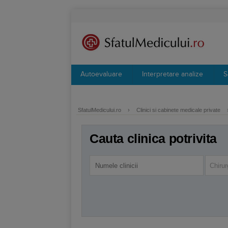
Autoevaluare
Interpretare analize
S
SfatulMedicului.ro
›
Clinici si cabinete medicale private
Cauta clinica potrivita
Chirur