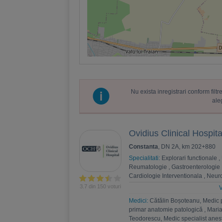
Nu exista inregistrari conform fil
ale
Ovidius Clinical Hospita
Constanta
, DN 2A, km 202+880
Specialitati:
Explorari functionale
,
Reumatologie
,
Gastroenterologie
Cardiologie Interventionala
,
Neuro
Psihoterapie
,
Recuperare medica
3.7 din 150 voturi
V
Nefrologie
,
Endocrinologie
,
Chiru
Medici:
Cătălin Boșoteanu, Medic 
,
Andrologie
,
Medicina interna
,
An
primar anatomie patologică
,
Maria
Estetica
,
Chirurgie bariatrica
,
Psi
Teodorescu, Medic specialist anest
Ortopedie si traumatologie
,
Diabet