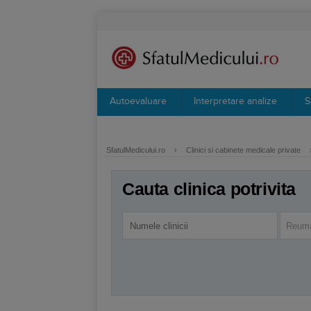
Autoevaluare
Interpretare analize
S
SfatulMedicului.ro
›
Clinici si cabinete medicale private
Cauta clinica potrivita
Reuma