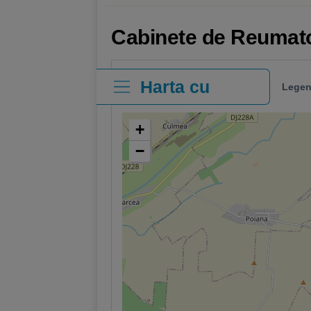
Cabinete de Reumato
Harta cu
Legen
clinici
+
−