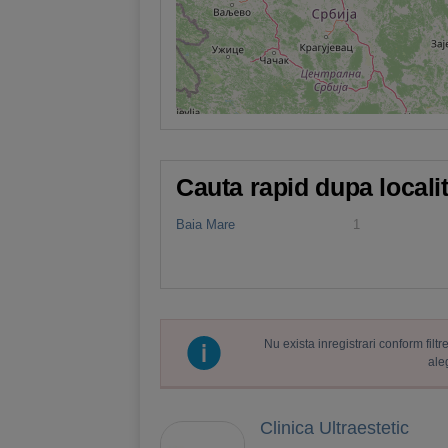
Cauta rapid dupa locali
Baia Mare
1
Nu exista inregistrari conform fil
ale
Clinica Ultraestetic