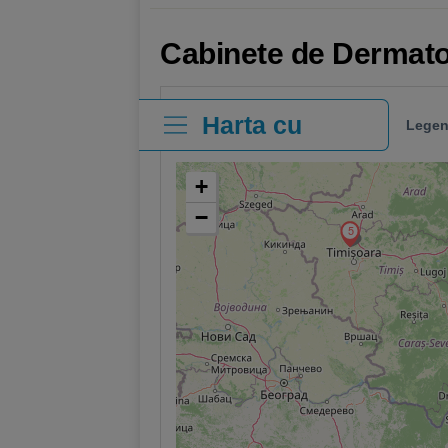
Cabinete de Dermato
Harta cu
Legen
clinici
+
−
5