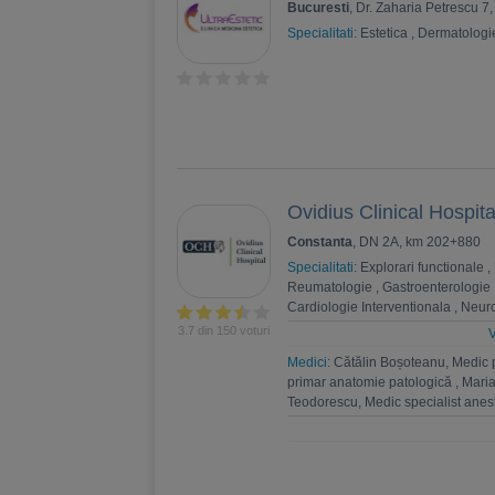
Bucuresti
, Dr. Zaharia Petrescu 7
Specialitati:
Estetica
,
Dermatologi
Ovidius Clinical Hospita
Constanta
, DN 2A, km 202+880
Specialitati:
Explorari functionale
,
Reumatologie
,
Gastroenterologie
Cardiologie Interventionala
,
Neuro
Psihoterapie
,
Recuperare medica
3.7 din 150 voturi
V
Nefrologie
,
Endocrinologie
,
Chiru
Medici:
Cătălin Boșoteanu, Medic 
,
Andrologie
,
Medicina interna
,
An
primar anatomie patologică
,
Maria
Estetica
,
Chirurgie bariatrica
,
Psi
Teodorescu, Medic specialist anest
Ortopedie si traumatologie
,
Diabet
anestezie şi terapie intensivă
,
Cip
Medicina de familie
,
Genetica
Paula Mihalache, Medic primar anes
Anestezie si terapie intensivă
,
Ste
Alina Moldovan, Medic primar anest