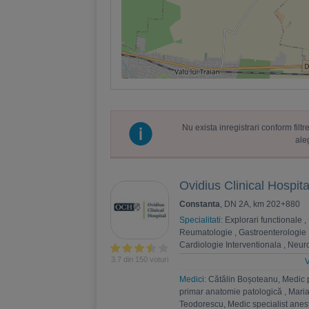
Nu exista inregistrari conform fil
ale
Ovidius Clinical Hospita
Constanta
, DN 2A, km 202+880
Specialitati:
Explorari functionale
,
Reumatologie
,
Gastroenterologie
Cardiologie Interventionala
,
Neuro
Psihoterapie
,
Recuperare medica
3.7 din 150 voturi
V
Nefrologie
,
Endocrinologie
,
Chiru
Medici:
Cătălin Boșoteanu, Medic 
,
Andrologie
,
Medicina interna
,
An
primar anatomie patologică
,
Maria
Estetica
,
Chirurgie bariatrica
,
Psi
Teodorescu, Medic specialist anest
Ortopedie si traumatologie
,
Diabet