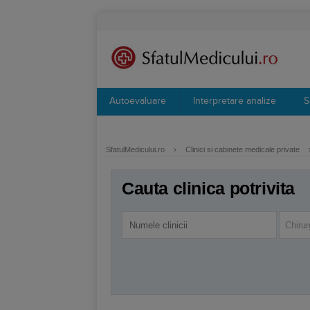
Autoevaluare
Interpretare analize
S
SfatulMedicului.ro
›
Clinici si cabinete medicale private
Cauta clinica potrivita
Chirur