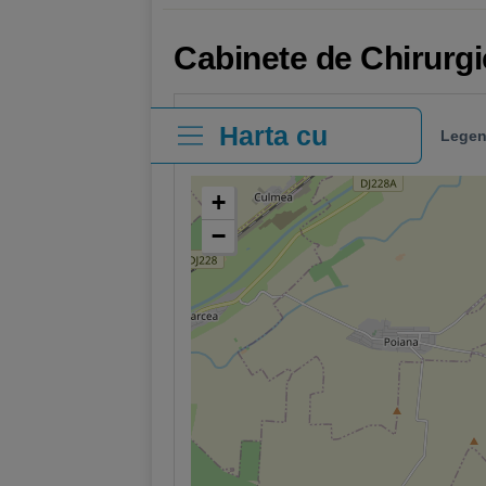
Cabinete de Chirurgi
Harta cu
Legen
clinici
+
−