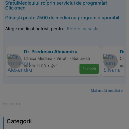
SfatulMedicului.ro prin serviciul de programări
Clickmed
Găsești peste 7500 de medici cu program disponibil
Alege medicul potrivit pentru:
Retete cu paste
.
Dr. Predescu Alexandru
Dr. 
Clinica Medima - Virtutii - Bucuresti
Clin
📅 din 11.08 • 👍 1
📅 d
Rezervă
Mai multi medici >
Categorii