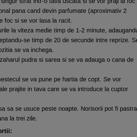
ingur strat intr-o tava uscata si se vor praji la foc
nal pana cand devin parfumate (aproximativ 2
foc si se vor lasa la racit.
rile la viteza medie timp de 1-2 minute, adaugand
steptandu-se timp de 20 de secunde intre reprize. S
itia se va inchega.
zaharul pudra si sarea si se va adauga o cana de
mestecul se va pune pe hartia de copt. Se vor
e prajite in tava care se va introduce la cuptor
sa sa se usuce peste noapte. Norisorii pot fi pastra
na la trei zile.
rtii: