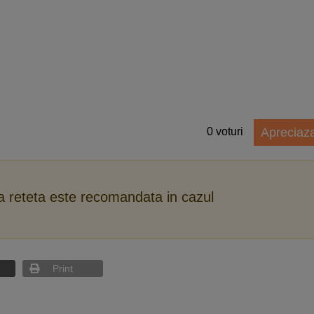
0
voturi
Apreciaz
ca reteta este recomandata in cazul
Print