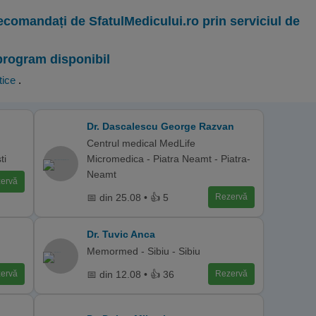
ecomandați de SfatulMedicului.ro prin serviciul de
program disponibil
tice
.
Dr. Dascalescu George Razvan
Centrul medical MedLife
ti
Micromedica - Piatra Neamt - Piatra-
Neamt
ervă
📅 din 25.08 • 👍 5
Rezervă
Dr. Tuvic Anca
Memormed - Sibiu - Sibiu
📅 din 12.08 • 👍 36
ervă
Rezervă