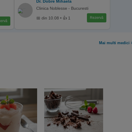
Dr. Dobre Mihaela
Clinica Noblesse - Bucuresti
📅 din 10.08 • 👍 1
Rezervă
ervă
Mai multi medici 