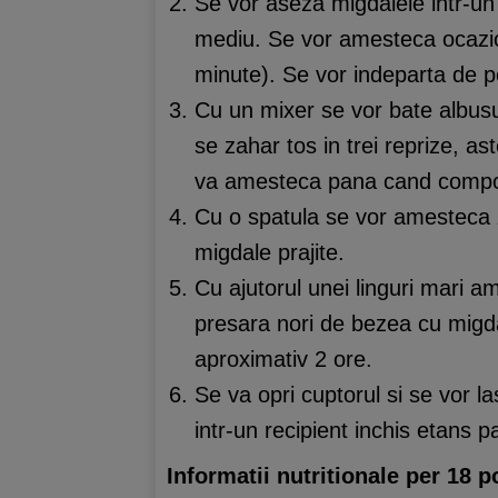
Se vor aseza migdalele intr-un s
mediu. Se vor amesteca ocazio
minute). Se vor indeparta de pe 
Cu un mixer se vor bate albusu
se zahar tos in trei reprize, a
va amesteca pana cand compoz
Cu o spatula se vor amesteca 
migdale prajite.
Cu ajutorul unei linguri mari a
presara nori de bezea cu migdal
aproximativ 2 ore.
Se va opri cuptorul si se vor la
intr-un recipient inchis etans pa
Informatii nutritionale per 18 po