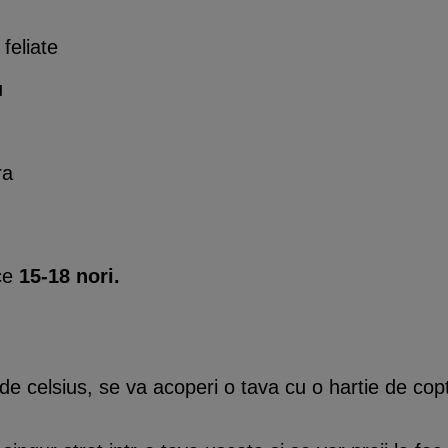
feliate
u
ra
ace
15-18 nori.
ade celsius, se va acoperi o tava cu o hartie de cop