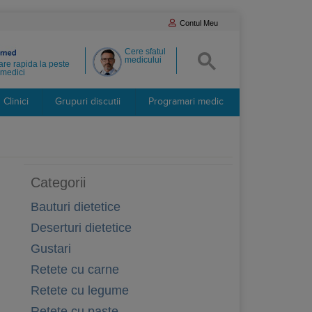
Contul Meu
Cere sfatul
medicului
re rapida la peste
medici
Clinici
Grupuri discutii
Programari medic
Categorii
Bauturi dietetice
Deserturi dietetice
Gustari
Retete cu carne
Retete cu legume
Retete cu paste