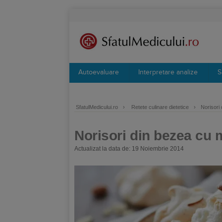
Autoevaluare
Interpretare analize
S
SfatulMedicului.ro
›
Retete culinare dietetice
›
Norisori 
Norisori din bezea cu m
Actualizat la data de: 19 Noiembrie 2014