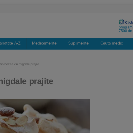
programa
7500 de 
anatate A-Z
Medicamente
Suplimente
Cauta medic
din bezea cu migdale prajite
igdale prajite