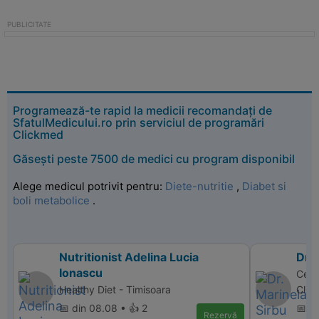
Programează-te rapid la medicii recomandați de
SfatulMedicului.ro prin serviciul de programări
Clickmed
Găsești peste 7500 de medici cu program disponibil
Alege medicul potrivit pentru:
Diete-nutritie
,
Diabet si
boli metabolice
.
Nutritionist Adelina Lucia
Dr. 
Ionascu
Centr
Healthy Diet - Timisoara
Clini
📅 din 08.08 • 👍 2
📅 di
Rezervă