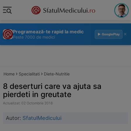
Programează-te rapid la medic
×
▶ GooglePlay
Peste 7000 de medici
›
›
Home
Specialitati
Diete-Nutritie
8 deserturi care va ajuta sa
pierdeti in greutate
Actualizat: 02 Octombrie 2018
Autor:
SfatulMedicului