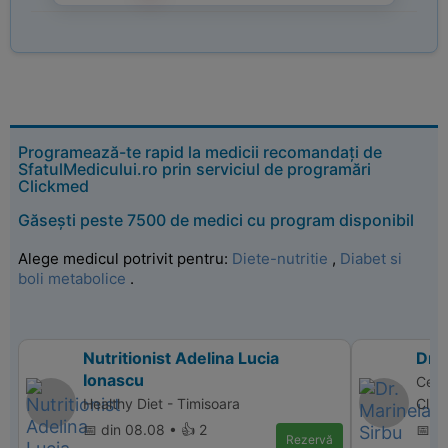
Programează-te rapid la medicii recomandați de
SfatulMedicului.ro prin serviciul de programări
Clickmed
Găsești peste 7500 de medici cu program disponibil
Alege medicul potrivit pentru:
Diete-nutritie
,
Diabet si
boli metabolice
.
Nutritionist Adelina Lucia
Dr. 
Ionascu
Centr
Healthy Diet - Timisoara
Clini
📅 din 08.08 • 👍 2
📅 di
Rezervă