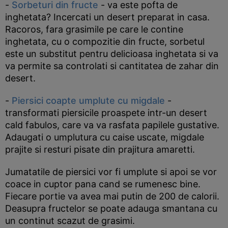
-
Sorbeturi din fructe
- va este pofta de
inghetata? Incercati un desert preparat in casa.
Racoros, fara grasimile pe care le contine
inghetata, cu o compozitie din fructe, sorbetul
este un substitut pentru delicioasa inghetata si va
va permite sa controlati si cantitatea de zahar din
desert.
-
Piersici coapte umplute cu migdale
-
transformati piersicile proaspete intr-un desert
cald fabulos, care va va rasfata papilele gustative.
Adaugati o umplutura cu caise uscate, migdale
prajite si resturi pisate din prajitura amaretti.
Jumatatile de piersici vor fi umplute si apoi se vor
coace in cuptor pana cand se rumenesc bine.
Fiecare portie va avea mai putin de 200 de calorii.
Deasupra fructelor se poate adauga smantana cu
un continut scazut de grasimi.