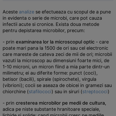
Aceste
analize
se efectueaza cu scopul de a pune
in evidenta o serie de microbi, care pot cauza
infectii acute si cronice. Exista doua metode
pentru depistarea microbilor, precum:
- prin
examinarea lor la microscopul optic
- care
poate mari pana la 1500 de ori sau cel electronic
care mareste de cateva zeci de mii de ori; microbii
vazuti la microscop au dimensiuni foarte mici, de
1-10 microni, un micron fiind a mia parte dintr-un
milimetru; ei au diferite forme: punct (coci),
betisor (bacili), spirale (spirochete), virgula
(vibrioni); cocii se aseaza de obicei in gramezi sau
chiorchine (
stafilococi
) sau in siruri (
streptococi
)
- prin
cresterea microbilor pe medii de cultura,
adica pe niste substante hranitoare speciale,
lichide si solide; cand microbii cresc pe mediile