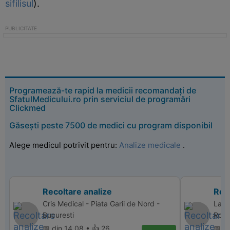
sifilisul
).
Programează-te rapid la medicii recomandați de
SfatulMedicului.ro prin serviciul de programări
Clickmed
Găsești peste 7500 de medici cu program disponibil
Alege medicul potrivit pentru:
Analize medicale
.
Recoltare analize
Reco
Cris Medical - Piata Garii de Nord -
Labo
Bucuresti
Rosu
📅 din 14.08 • 👍 26
📅 di