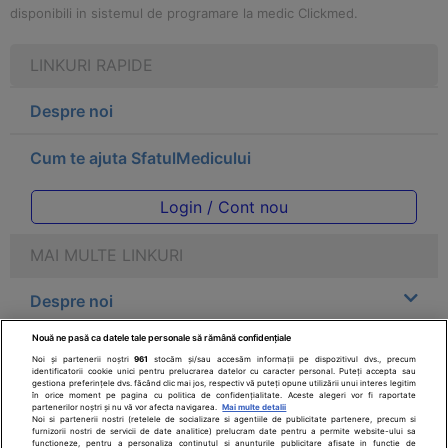
disponibili in sistemul de programare la medic Clickmed.
LINKURI RAPIDE
Despre noi
Cum te ajuta SfatulMedicului
Login / Cont nou
MAI MULTE LINKURI
Despre noi
Nouă ne pasă ca datele tale personale să rămână confidențiale
Legal
Noi și partenerii noștri
961
stocăm și/sau accesăm informații pe dispozitivul dvs., precum
identificatorii cookie unici pentru prelucrarea datelor cu caracter personal. Puteți accepta sau
gestiona preferințele dvs. făcând clic mai jos, respectiv vă puteți opune utilizării unui interes legitim
Drepturile consumatorului
în orice moment pe pagina cu politica de confidențialitate. Aceste alegeri vor fi raportate
partenerilor noștri și nu vă vor afecta navigarea.
Mai multe detalii
Noi si partenerii nostri (retelele de socializare si agentiile de publicitate partenere, precum si
furnizorii nostri de servicii de date analitice) prelucram date pentru a permite website-ului sa
Parteneri
functioneze, pentru a personaliza continutul si anunturile publicitare afisate in functie de