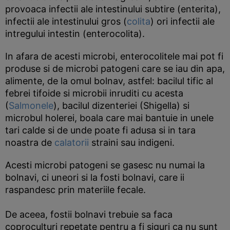
provoaca infectii ale intestinului subtire (enterita),
infectii ale intestinului gros (
colita
) ori infectii ale
intregului intestin (enterocolita).
In afara de acesti microbi, enterocolitele mai pot fi
produse si de microbi patogeni care se iau din apa,
alimente, de la omul bolnav, astfel: bacilul tific al
febrei tifoide si microbii inruditi cu acesta
(
Salmonele
), bacilul dizenteriei (Shigella) si
microbul holerei, boala care mai bantuie in unele
tari calde si de unde poate fi adusa si in tara
noastra de
calatorii
straini sau indigeni.
Acesti microbi patogeni se gasesc nu numai la
bolnavi, ci uneori si la fosti bolnavi, care ii
raspandesc prin materiile fecale.
De aceea, fostii bolnavi trebuie sa faca
coproculturi repetate pentru a fi siguri ca nu sunt