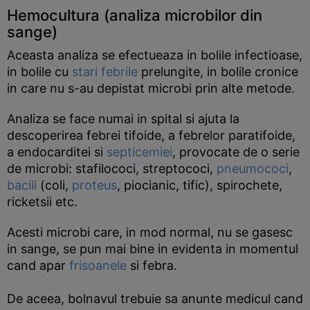
Hemocultura (analiza microbilor din
sange)
Aceasta analiza se efectueaza in bolile infectioase,
in bolile cu
stari febrile
prelungite, in bolile cronice
in care nu s-au depistat microbi prin alte metode.
Analiza se face numai in spital si ajuta la
descoperirea febrei tifoide, a febrelor paratifoide,
a endocarditei si
septicemiei
, provocate de o serie
de microbi: stafilococi, streptococi,
pneumococi
,
bacili
(coli,
proteus
, piocianic, tific), spirochete,
ricketsii etc.
Acesti microbi care, in mod normal, nu se gasesc
in sange, se pun mai bine in evidenta in momentul
cand apar
frisoanele
si febra.
De aceea, bolnavul trebuie sa anunte medicul cand