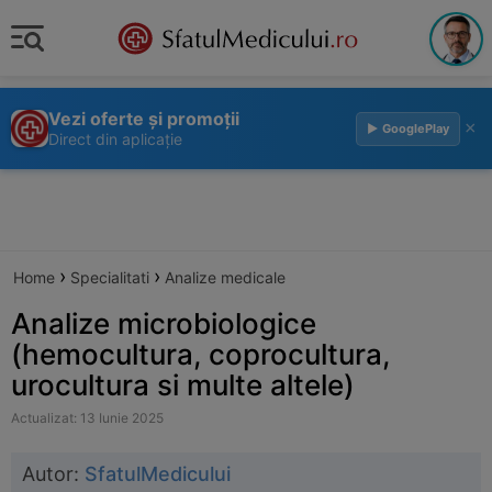
Vezi oferte și promoții
×
▶ GooglePlay
Direct din aplicație
›
›
Home
Specialitati
Analize medicale
Analize microbiologice
(hemocultura, coprocultura,
urocultura si multe altele)
Actualizat: 13 Iunie 2025
Autor:
SfatulMedicului