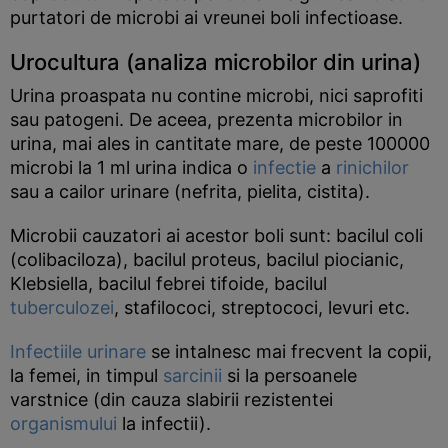
purtatori de microbi ai vreunei boli infectioase.
Urocultura (analiza microbilor din urina)
Urina proaspata nu contine microbi, nici saprofiti
sau patogeni. De aceea, prezenta microbilor in
urina, mai ales in cantitate mare, de peste 100000
microbi la 1 ml urina indica o
infectie
a
rinichilor
sau a cailor urinare (nefrita, pielita, cistita).
Microbii cauzatori ai acestor boli sunt: bacilul coli
(colibaciloza), bacilul proteus, bacilul piocianic,
Klebsiella, bacilul febrei tifoide, bacilul
tuberculozei
, stafilococi, streptococi, levuri etc.
Infectiile urinare
se intalnesc mai frecvent la copii,
la femei, in timpul
sarcinii
si la persoanele
varstnice (din cauza slabirii rezistentei
organismului
la infectii).