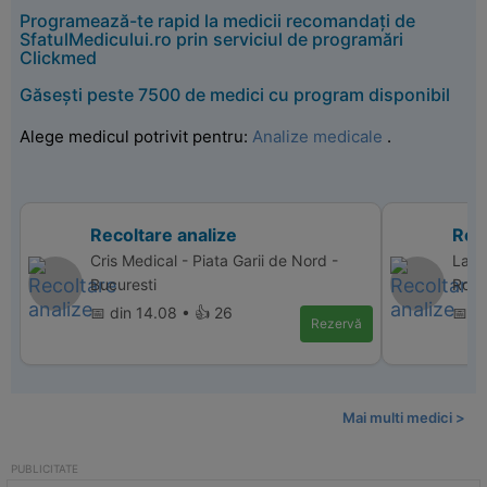
Programează-te rapid la medicii recomandați de
SfatulMedicului.ro prin serviciul de programări
Clickmed
Găsești peste 7500 de medici cu program disponibil
Alege medicul potrivit pentru:
Analize medicale
.
Recoltare analize
Reco
Cris Medical - Piata Garii de Nord -
Labo
Bucuresti
Rosu
📅 din 14.08 • 👍 26
📅 di
Rezervă
Mai multi medici >