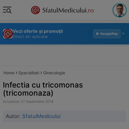
Vezi oferte și promoții
×
▶ GooglePlay
Direct din aplicație
›
›
Home
Specialitati
Ginecologie
Infectia cu tricomonas
(tricomonaza)
Actualizat: 27 Septembrie 2018
Autor:
SfatulMedicului