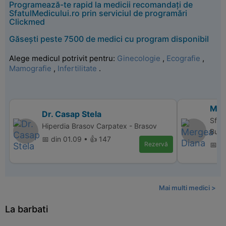
Programează-te rapid la medicii recomandați de
SfatulMedicului.ro prin serviciul de programări
Clickmed
Găsești peste 7500 de medici cu program disponibil
Alege medicul potrivit pentru:
Ginecologie
,
Ecografie
,
Mamografie
,
Infertilitate
.
Mer
Dr. Casap Stela
Sfan
Hiperdia Brasov Carpatex - Brasov
Bucu
📅 din 01.09 • 👍 147
Rezervă
📅 d
Mai multi medici >
La barbati