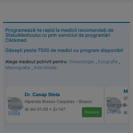
Programează-te rapid la medicii recomandați de
SfatulMedicului.ro prin serviciul de programări
Clickmed
Găsești peste 7500 de medici cu program disponibil
Alege medicul potrivit pentru:
Ginecologie
,
Ecografie
,
Mamografie
,
Infertilitate
.
Mer
Dr. Casap Stela
Sfan
Hiperdia Brasov Carpatex - Brasov
Bucu
📅 din 01.09 • 👍 147
Rezervă
📅 d