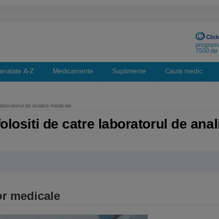
programa
7500 de 
anatate A-Z
Medicamente
Suplimente
Cauta medic
 laboratorul de analize medicale
folositi de catre laboratorul de ana
or medicale