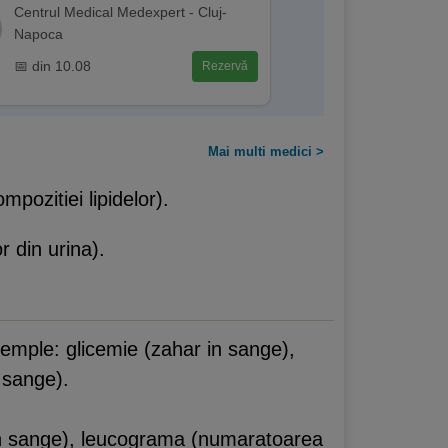
Centrul Medical Medexpert - Cluj-
Napoca
📅 din 10.08
Rezervă
Mai multi medici >
pozitiei lipidelor).
r din urina).
xemple: glicemie (zahar in sange),
 sange).
in sange), leucograma (numaratoarea