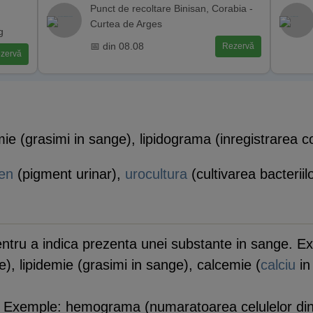
Punct de recoltare Binisan, Corabia -
Curtea de Arges
g
📅 din 08.08
Rezervă
zervă
e (grasimi in sange), lipidograma (inregistrarea com
gen
(pigment urinar),
urocultura
(cultivarea bacteriilo
entru a indica prezenta unei substante in sange. E
e), lipidemie (grasimi in sange), calcemie (
calciu
in
re. Exemple: hemograma (numaratoarea celulelor d