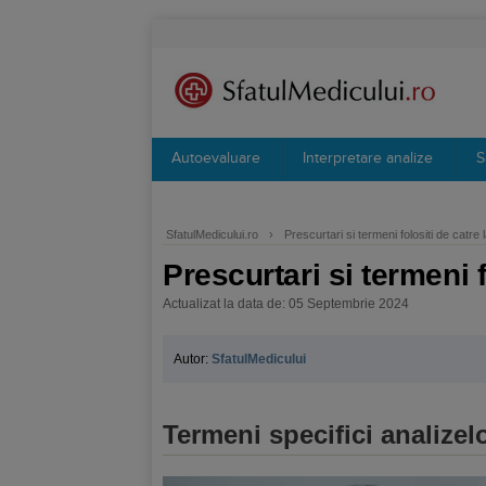
Autoevaluare
Interpretare analize
S
SfatulMedicului.ro
›
Prescurtari si termeni folositi de catre
Prescurtari si termeni 
Actualizat la data de: 05 Septembrie 2024
Autor:
SfatulMedicului
Termeni specifici analizel