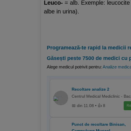
Leuco-
= alb. Exemple: leucocite 
albe in urina).
Programează-te rapid la medicii r
Găsești peste 7500 de medici cu 
Alege medicul potrivit pentru:
Analize medic
Recoltare analize 2
Centrul Medical Mediclinic - Ba
📅 din 11.08 • 👍 8
Re
Punct de recoltare Binisan,
Campulung Muscel