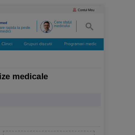
Contul Meu
Cere sfatul
medicului
re rapida la peste
medici
Clinici
Grupuri discutii
Programari medic
lize medicale