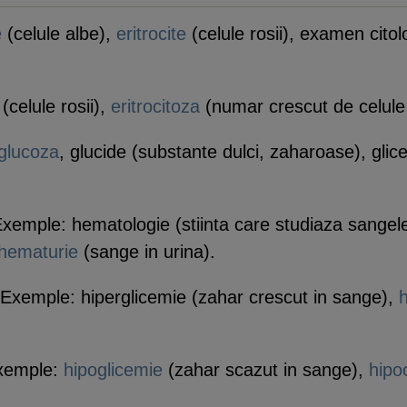
e
(celule albe),
eritrocite
(celule rosii), examen citol
(celule rosii),
eritrocitoza
(numar crescut de celule 
glucoza
, glucide (substante dulci, zaharoase), gli
xemple: hematologie (stiinta care studiaza sangel
hematurie
(sange in urina).
Exemple: hiperglicemie (zahar crescut in sange),
Exemple:
hipoglicemie
(zahar scazut in sange),
hipo