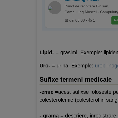
Punct de recoltare Binisan,
Campulung Muscel - Campulun
📅 din 08.08 • 👍 1
Re
Lipid-
= grasimi. Exemple: lipidemi
Uro-
= urina. Exemple:
urobilino
Sufixe termeni medicale
-emie =
acest sufixse foloseste p
colesterolemie (colesterol in sang
- grama
= descriere, inregistra