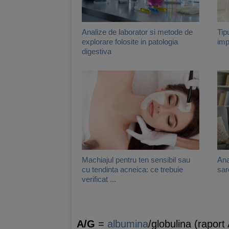
Analize de laborator si metode de
Tip
explorare folosite in patologia
imp
digestiva
Machiajul pentru ten sensibil sau
Ana
cu tendinta acneica: ce trebuie
sarc
verificat ...
A/G
=
albumina
/globulina (raport