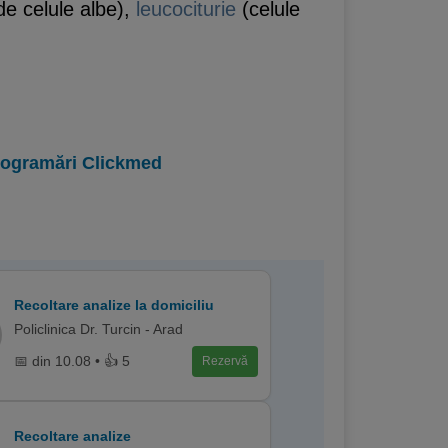
de celule albe),
leucociturie
(celule
programări Clickmed
Recoltare analize la domiciliu
Policlinica Dr. Turcin - Arad
📅 din 10.08 • 👍 5
Rezervă
Recoltare analize