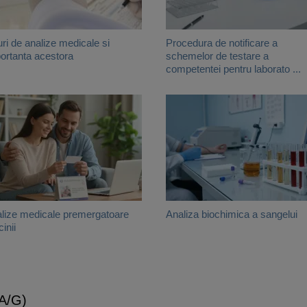
uri de analize medicale si
Procedura de notificare a
ortanta acestora
schemelor de testare a
competentei pentru laborato ...
lize medicale premergatoare
Analiza biochimica a sangelui
inii
 A/G)