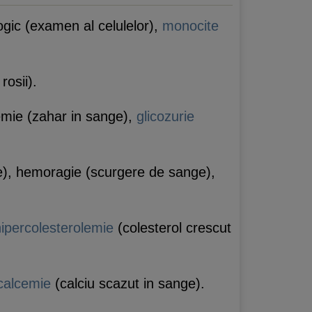
ogic (examen al celulelor),
monocite
rosii).
cemie (zahar in sange),
glicozurie
e), hemoragie (scurgere de sange),
hipercolesterolemie
(colesterol crescut
calcemie
(calciu scazut in sange).