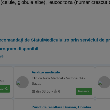
(celule, globule albe), leucocitoza (numar crescut 
ecomandați de SfatulMedicului.ro prin serviciul de 
program disponibil
ale
.
Analize medicale
Clinica New Medical - Victoriei 1A -
cau
Buzau
zervă
📅 din 08.08 • 👍 6
Rezervă
Punct de recoltare Binisan, Corabia