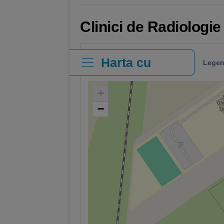
Clinici de Radiologie
Harta cu
Legen
clinici
+
−