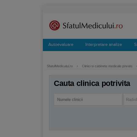
Autoevaluare
Interpretare analize
S
SfatulMedicului.ro
›
Clinici si cabinete medicale private
Cauta clinica potrivita
Radio