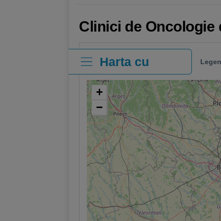
Clinici de Oncologie
Harta cu
Legen
clinici
+
−