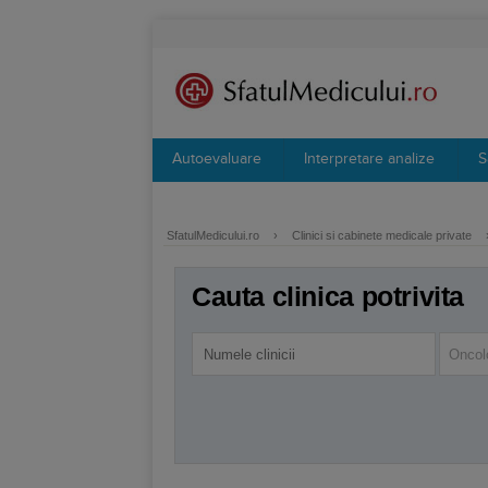
Autoevaluare
Interpretare analize
S
SfatulMedicului.ro
›
Clinici si cabinete medicale private
Cauta clinica potrivita
Oncol