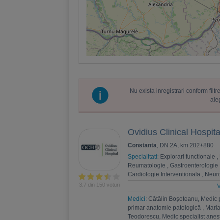
Nu exista inregistrari conform fil
ale
Ovidius Clinical Hospita
Constanta
, DN 2A, km 202+880
Specialitati:
Explorari functionale
,
Reumatologie
,
Gastroenterologie
Cardiologie Interventionala
,
Neuro
Psihoterapie
,
Recuperare medica
3.7 din 150 voturi
V
Nefrologie
,
Endocrinologie
,
Chiru
Medici:
Cătălin Boșoteanu, Medic 
,
Andrologie
,
Medicina interna
,
An
primar anatomie patologică
,
Maria
Estetica
,
Chirurgie bariatrica
,
Psi
Teodorescu, Medic specialist anest
Ortopedie si traumatologie
,
Diabet