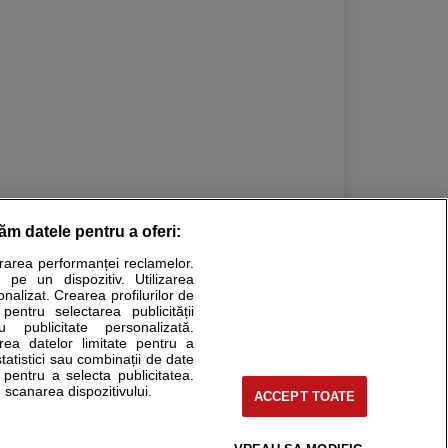
răm datele pentru a oferi:
urarea performanței reclamelor.
Stiri medicale
 pe un dispozitiv. Utilizarea
onalizat. Crearea profilurilor de
ucational. Ele nu pot substitui consultul medical direct si
 pentru selectarea publicității
u publicitate personalizată.
a consultati fie medicul Dvs., fie unul dintre medicii pe care
area datelor limitate pentru a
statistici sau combinații de date
e pentru a selecta publicitatea.
 scanarea dispozitivului.
ACCEPT TOATE
tru pacient
nici si cabinete
uta medic