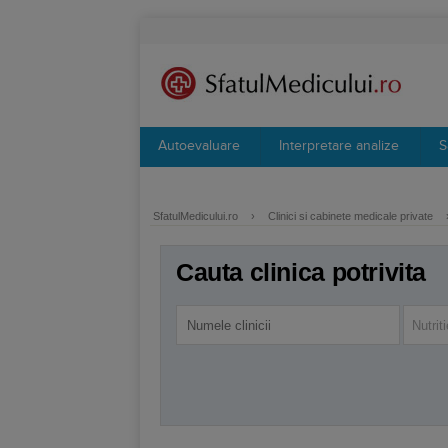
Autoevaluare
Interpretare analize
S
SfatulMedicului.ro
›
Clinici si cabinete medicale private
Cauta clinica potrivita
Nutrit