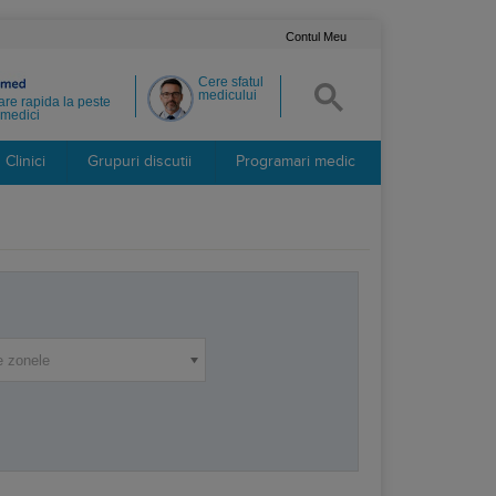
Contul Meu
Cere sfatul
medicului
re rapida la peste
medici
Clinici
Grupuri discutii
Programari medic
e zonele