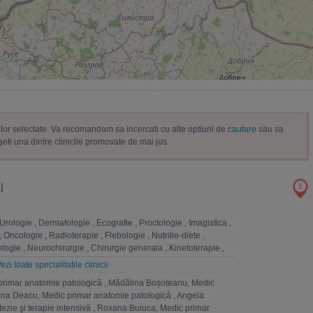
trelor selectate. Va recomandam sa incercati cu alte optiuni de
cautare
sau sa
geti una dintre clinicile promovate de mai jos.
l
1
Urologie
,
Dermatologie
,
Ecografie
,
Proctologie
,
Imagistica
,
,
Oncologie
,
Radioterapie
,
Flebologie
,
Nutritie-diete
,
logie
,
Neurochirurgie
,
Chirurgie generala
,
Kinetoterapie
,
la
,
Chirurgie vasculara
,
Analize Medicale
,
Fizioterapie
,
ezi toate specialitatile clinicii
rgie toracica
,
Chirurgie plastica-microchirurgie reconstructiva
primar anatomie patologică
,
Mădălina Boșoteanu, Medic
atomie patologica
,
Pneumologie
,
Homeopatie
,
Cardiologie
,
na Deacu, Medic primar anatomie patologică
,
Angela
hologie
,
Ginecologie
,
Anestezie si terapie intensiva
,
ezie şi terapie intensivă
,
Roxana Buiuca, Medic primar
, nutritie, boli metabolice
,
ORL
,
Ingrijiri paliative
,
Radiologie
,