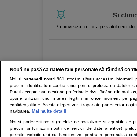
specialist chirurgie vasculară
,
Dr.
vasculară
,
Laura Vexler, Medic spe
Si clini
chirurgie vasculară
,
Corina Burcut
primar diabet zaharat, nutriție și b
Promoveaza-ti clinica pe sfatulmedicului.
endocrinologie
,
Mirela Coman, Medi
Andrada-Gabriela Dinculescu
,
Gei
Marian Anghel, Medic primar gastr
Medic specialist gastroenterologie
Medic specialist hematologie
,
And
primar hematologie
,
Elena Tunariu
Farcaș, Medic specialist medicină
medicină internă și pneumologie
,
Nouă ne pasă ca datele tale personale să rămână confi
Andreea-Cristina Costea, Medic pr
nefrologie
,
Ioan Bogdan Ghingulea
Noi și partenerii noștri
961
stocăm și/sau accesăm informații pe
Medic specialist neurochirurgie
,
S
Resurse:
Autoevaluare simptome
Interpre
precum identificatorii cookie unici pentru prelucrarea datelor c
specialist neurologie
,
Virginia Șer
Puteți accepta sau gestiona preferințele dvs. făcând clic mai jos,
reproducere umană asistată, histe
Opiniile avizate ale medicilor, sfaturile si orice alt
ginecologie
,
Snejana Sîmboteanu, 
opune utilizării unui interes legitim în orice moment pe pag
nici diagnosticul stabilit in urma investigatiilor si 
primar obstetrică ginecologie
,
Ali
confidențialitate. Aceste alegeri vor fi raportate partenerilor noștr
ii punem la dispozitie pentru programare in sistem
Luțescu, Medic primar obstetrică-gi
navigarea.
Mai multe detalii
histeroscopie
,
Mihail- Lucian Coco
Lalu
,
Florian Marin, Medic special
Noi si partenerii nostri (retelele de socializare si agentiile de p
Despre noi
Legal
Daniela Caloian, Medic specialist
precum si furnizorii nostri de servicii de date analitice) prel
Despre noi
Termeni si conditii
specialist oncologie
,
Laura Mazilu
permite website-ului sa functioneze, pentru a personaliza conti
Contact
Simona Belu, Medic specialist onc
Politica de