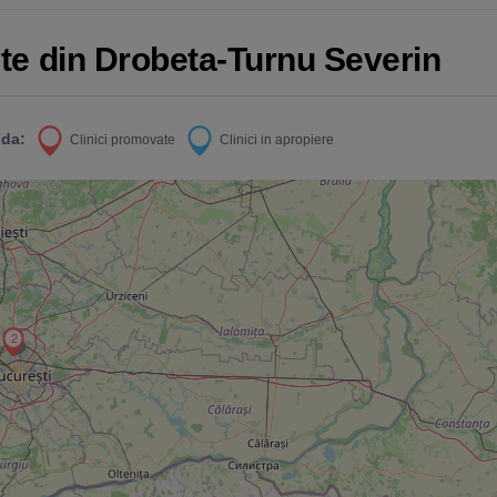
iete din Drobeta-Turnu Severin
da:
Clinici promovate
Clinici in apropiere
2