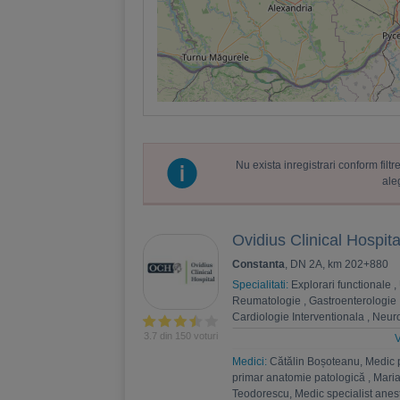
Nu exista inregistrari conform fil
ale
Ovidius Clinical Hospita
Constanta
, DN 2A, km 202+880
Specialitati:
Explorari functionale
,
Reumatologie
,
Gastroenterologie
Cardiologie Interventionala
,
Neuro
Psihoterapie
,
Recuperare medica
3.7 din 150 voturi
V
Nefrologie
,
Endocrinologie
,
Chiru
Medici:
Cătălin Boșoteanu, Medic 
,
Andrologie
,
Medicina interna
,
An
primar anatomie patologică
,
Maria
Estetica
,
Chirurgie bariatrica
,
Psi
Teodorescu, Medic specialist anest
Ortopedie si traumatologie
,
Diabet