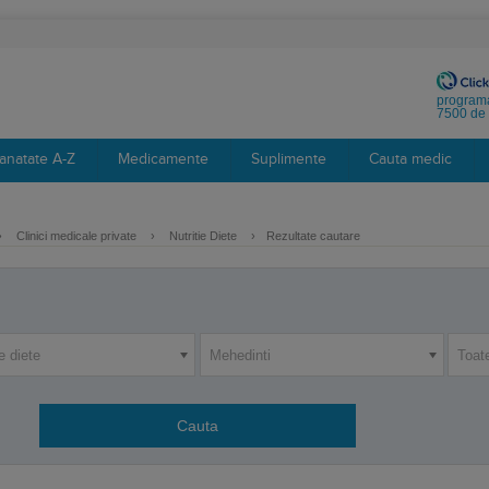
programa
7500 de 
anatate A-Z
Medicamente
Suplimente
Cauta medic
›
Clinici medicale private
›
Nutritie Diete
›
Rezultate cautare
ie diete
Mehedinti
Toat