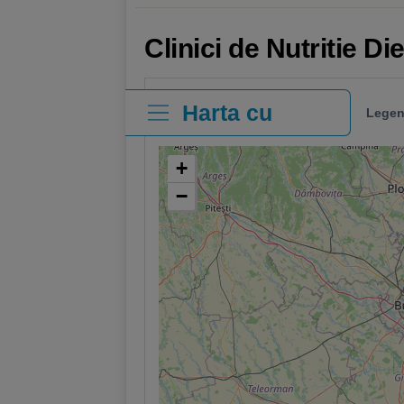
Clinici de Nutritie D
Harta cu
Legen
clinici
+
−