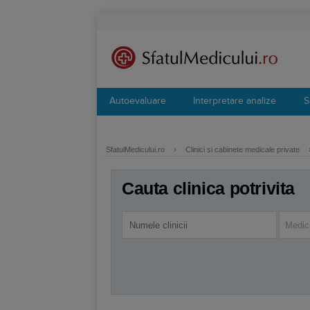
Autoevaluare
Interpretare analize
S
SfatulMedicului.ro
›
Clinici si cabinete medicale private
Cauta clinica potrivita
Medici