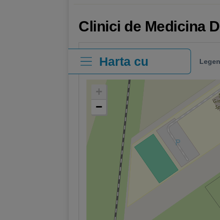
Clinici de Medicina 
Harta cu
Legen
clinici
+
−