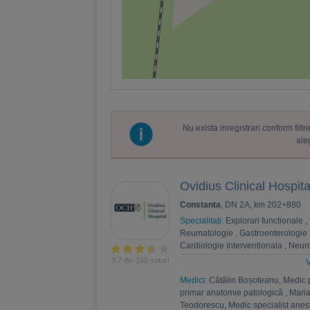
Nu exista inregistrari conform fil
ale
Ovidius Clinical Hospita
Constanta
, DN 2A, km 202+880
Specialitati:
Explorari functionale
,
Reumatologie
,
Gastroenterologie
Cardiologie Interventionala
,
Neuro
Psihoterapie
,
Recuperare medica
3.7 din 150 voturi
V
Nefrologie
,
Endocrinologie
,
Chiru
Medici:
Cătălin Boșoteanu, Medic 
,
Andrologie
,
Medicina interna
,
An
primar anatomie patologică
,
Maria
Estetica
,
Chirurgie bariatrica
,
Psi
Teodorescu, Medic specialist anest
Ortopedie si traumatologie
,
Diabet