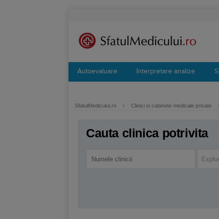
Autoevaluare
Interpretare analize
S
SfatulMedicului.ro
›
Clinici si cabinete medicale private
Cauta clinica potrivita
Explor