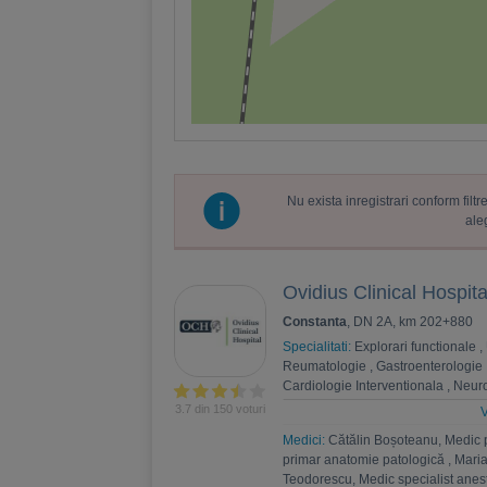
Nu exista inregistrari conform fil
ale
Ovidius Clinical Hospita
Constanta
, DN 2A, km 202+880
Specialitati:
Explorari functionale
,
Reumatologie
,
Gastroenterologie
Cardiologie Interventionala
,
Neuro
Psihoterapie
,
Recuperare medica
3.7 din 150 voturi
V
Nefrologie
,
Endocrinologie
,
Chiru
Medici:
Cătălin Boșoteanu, Medic 
,
Andrologie
,
Medicina interna
,
An
primar anatomie patologică
,
Maria
Estetica
,
Chirurgie bariatrica
,
Psi
Teodorescu, Medic specialist anest
Ortopedie si traumatologie
,
Diabet