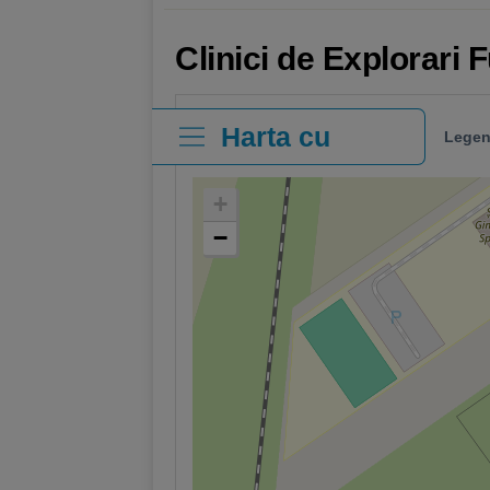
Clinici de Explorari 
Harta cu
Legen
clinici
+
−