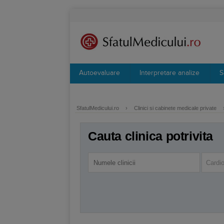
Autoevaluare
Interpretare analize
S
SfatulMedicului.ro
›
Clinici si cabinete medicale private
Cauta clinica potrivita
Cardio