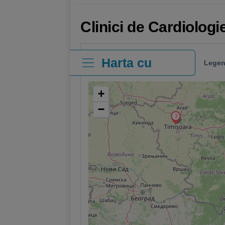
Clinici de Cardiologi
Harta cu
Legen
clinici
+
−
3