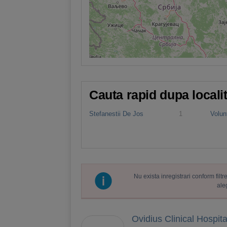
Cauta rapid dupa locali
Stefanestii De Jos
1
Volun
Nu exista inregistrari conform fil
ale
Ovidius Clinical Hospita