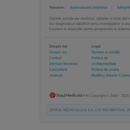
Andreea Cosmina Ciobanu
,
Petru
Medic specialist radioterapie
,
Cons
Resurse:
Autoevaluare simptome
Interpre
Eleonora Delea, Medic specialist r
Emilia Apostoiu, Medic primar recu
Opiniile avizate ale medicilor, sfaturile si orice alt
recuperare și reabilitare medicală
nici diagnosticul stabilit in urma investigatiilor si 
reabilitare medicală
,
Daniela Duşa
ii punem la dispozitie pentru programare in sistem
primar reumatologie
,
Ion Dragomir
specialist urologie
,
Ozgun Osman, 
Despre noi
Legal
Despre noi
Termeni si conditii
Contact
Politica de
Intrebari frecvente
confidentialitate
Consultanti
Politica de cookie
medicali
Modifica Setarile Cookie
© Copyright © 2005 - 2026
SFATUL MEDICULUI.ro S.A, CUI: RO 38847631, J40/19