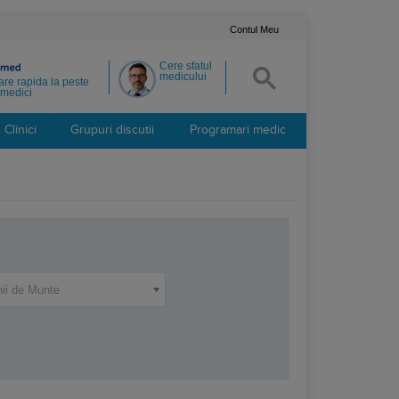
Contul Meu
Cere sfatul
medicului
re rapida la peste
medici
Clinici
Grupuri discutii
Programari medic
nii de Munte