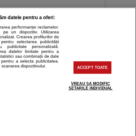
răm datele pentru a oferi:
urarea performanței reclamelor.
Stiri medicale
 pe un dispozitiv. Utilizarea
onalizat. Crearea profilurilor de
ucational. Ele nu pot substitui consultul medical direct si
 pentru selectarea publicității
u publicitate personalizată.
a consultati fie medicul Dvs., fie unul dintre medicii pe care
area datelor limitate pentru a
statistici sau combinații de date
e pentru a selecta publicitatea.
 scanarea dispozitivului.
ACCEPT TOATE
tru pacient
nici si cabinete
uta medic
VREAU SA MODIFIC
support@sfatulmedicului.ro
SETARILE INDIVIDUAL
reaba un medic
0374 109 268
deoConsult
ckmed - programari
dic