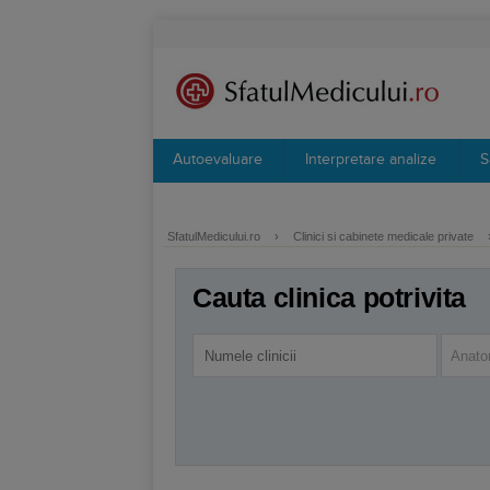
Autoevaluare
Interpretare analize
S
SfatulMedicului.ro
›
Clinici si cabinete medicale private
Cauta clinica potrivita
Anato