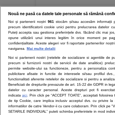
Oprea, Medic primar chirurgie gen
Vîncă, Medic primar chirurgie gen
Așchie, Medic primar chirurgie ge
Nouă ne pasă ca datele tale personale să rămână confi
proctologie
,
Mihai Hrițcu, Medic p
chirurgie generală
,
Bogdan Caraban
Noi și partenerii noștri
961
stocăm și/sau accesăm informații pe
Resurse:
Autoevaluare simptome
Interpre
Matache, Medic primar chirurgie to
precum identificatorii cookie unici pentru prelucrarea datelor c
toracică
,
Răzvan Dragoș Boșneagu,
Puteți accepta sau gestiona preferințele dvs. făcând clic mai jos,
Opiniile avizate ale medicilor, sfaturile si orice alt
Gigi Dumitru Dolcan, Medic speciali
opune utilizării unui interes legitim în orice moment pe pag
nici diagnosticul stabilit in urma investigatiilor si 
toracică
,
Mihnea George Orghidan,
confidențialitate. Aceste alegeri vor fi raportate partenerilor noștr
ii punem la dispozitie pentru programare in sistem
specialist chirurgie vasculară
,
Dr.
navigarea.
Mai multe detalii
vasculară
,
Laura Vexler, Medic spe
chirurgie vasculară
,
Corina Burcut
Noi si partenerii nostri (retelele de socializare si agentiile de p
primar diabet zaharat, nutriție și b
Despre noi
Legal
endocrinologie
,
Mirela Coman, Medi
precum si furnizorii nostri de servicii de date analitice) prel
Despre noi
Termeni si conditii
Andrada-Gabriela Dinculescu
,
Gei
permite website-ului sa functioneze, pentru a personaliza conti
Contact
Politica de
Marian Anghel, Medic primar gastr
publicitare afisate in functie de interesele si/sau profilul dvs
Intrebari frecvente
confidentialitate
Medic specialist gastroenterologie
functionalitati aferente retelelor de socializare si pentru a analiza
Consultanti
Politica de cookie
Medic specialist hematologie
,
And
Beneficiati de drepturile prevazute de art. 15-22 din GDPR in leg
medicali
Modifica Setarile Cookie
primar hematologie
,
Elena Tunariu
datelor cu caracter personal. Aceste drepturi pot fi exercita
Farcaș, Medic specialist medicină
medicină internă și pneumologie
,
indicata
. Prin click pe “ACCEPT TOATE”, acceptati folosirea t
aici
Andreea-Cristina Costea, Medic pr
de tip Cookie, care implica inclusiv acceptul dvs. cu privire l
© Copyright © 2005 - 2026
nefrologie
,
Ioan Bogdan Ghingulea
informatiilor de catre Vendor-ii cu care colaboram. Prin click 
Medic specialist neurochirurgie
,
S
SETARILE INDIVIDUAL” puteti schimba preferintele in mod individ
specialist neurologie
,
Virginia Șer