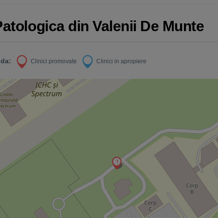
Patologica din Valenii De Munte
da:
Clinici promovate
Clinici in apropiere
1