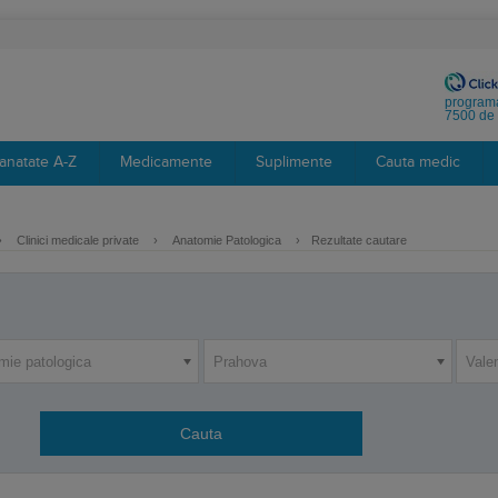
programa
7500 de 
anatate A-Z
Medicamente
Suplimente
Cauta medic
›
Clinici medicale private
›
Anatomie Patologica
›
Rezultate cautare
mie patologica
Prahova
Vale