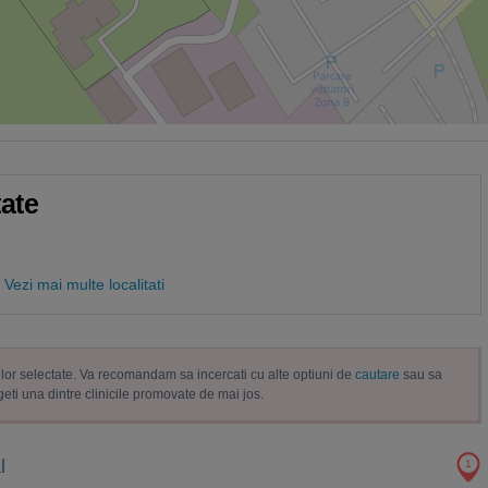
tate
Vezi mai multe localitati
trelor selectate. Va recomandam sa incercati cu alte optiuni de
cautare
sau sa
geti una dintre clinicile promovate de mai jos.
l
1