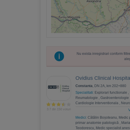
Nu exista inregistrari conform fil
ale
Ovidius Clinical Hospita
Constanta
, DN 2A, km 202+880
Specialitati:
Explorari functionale
,
Reumatologie
,
Gastroenterologie
Cardiologie Interventionala
,
Neuro
Psihoterapie
,
Recuperare medica
3.7 din 150 voturi
V
Nefrologie
,
Endocrinologie
,
Chiru
Medici:
Cătălin Boșoteanu, Medic 
,
Andrologie
,
Medicina interna
,
An
primar anatomie patologică
,
Maria
Estetica
,
Chirurgie bariatrica
,
Psi
Teodorescu, Medic specialist anest
Ortopedie si traumatologie
,
Diabet