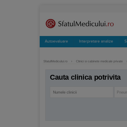
Autoevaluare
Interpretare analize
S
SfatulMedicului.ro
›
Clinici si cabinete medicale private
Cauta clinica potrivita
Pneum