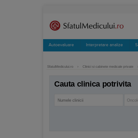
Autoevaluare
Interpretare analize
S
SfatulMedicului.ro
›
Clinici si cabinete medicale private
Cauta clinica potrivita
Oncol