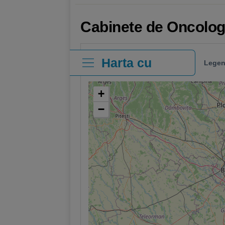
Cabinete de Oncolog
Harta cu
Legen
clinici
+
−