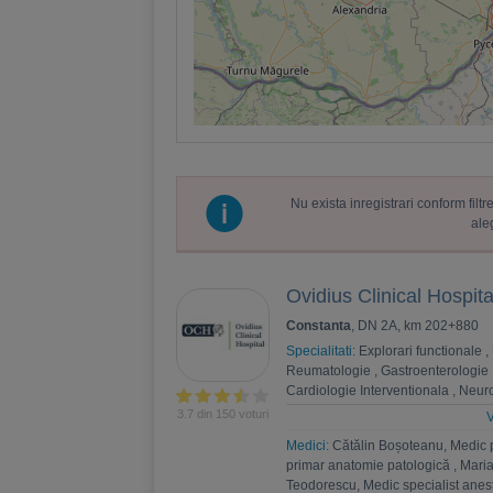
Nu exista inregistrari conform fil
ale
Ovidius Clinical Hospita
Constanta
, DN 2A, km 202+880
Specialitati:
Explorari functionale
,
Reumatologie
,
Gastroenterologie
Cardiologie Interventionala
,
Neuro
Psihoterapie
,
Recuperare medica
3.7 din 150 voturi
V
Nefrologie
,
Endocrinologie
,
Chiru
Medici:
Cătălin Boșoteanu, Medic 
,
Andrologie
,
Medicina interna
,
An
primar anatomie patologică
,
Maria
Estetica
,
Chirurgie bariatrica
,
Psi
Teodorescu, Medic specialist anest
Ortopedie si traumatologie
,
Diabet