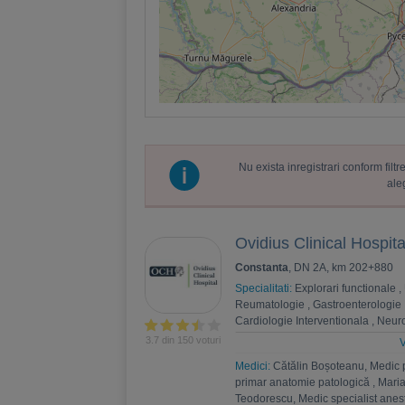
Nu exista inregistrari conform fil
ale
Ovidius Clinical Hospita
Constanta
, DN 2A, km 202+880
Specialitati:
Explorari functionale
,
Reumatologie
,
Gastroenterologie
Cardiologie Interventionala
,
Neuro
Psihoterapie
,
Recuperare medica
3.7 din 150 voturi
V
Nefrologie
,
Endocrinologie
,
Chiru
Medici:
Cătălin Boșoteanu, Medic 
,
Andrologie
,
Medicina interna
,
An
primar anatomie patologică
,
Maria
Estetica
,
Chirurgie bariatrica
,
Psi
Teodorescu, Medic specialist anest
Ortopedie si traumatologie
,
Diabet