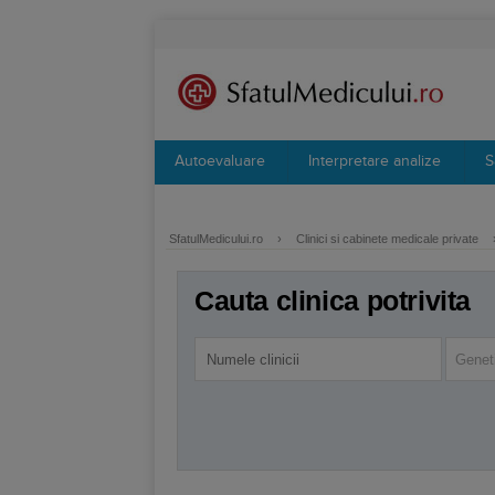
Autoevaluare
Interpretare analize
S
SfatulMedicului.ro
›
Clinici si cabinete medicale private
Cauta clinica potrivita
Genet