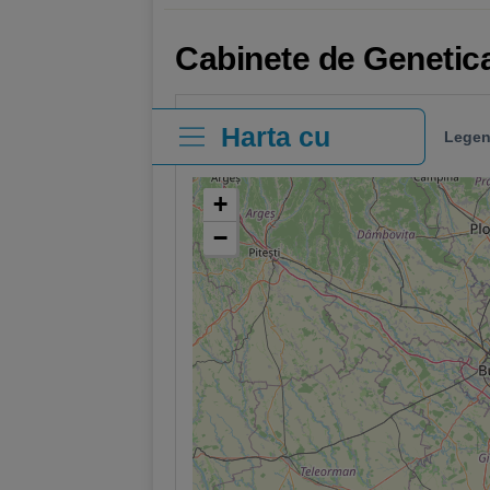
Cabinete de Genetica
Harta cu
Legen
clinici
+
−