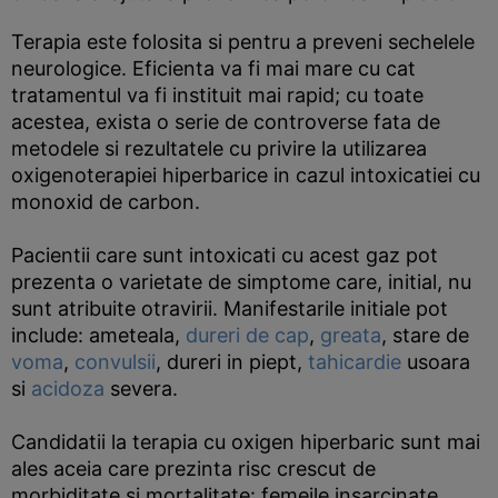
Terapia este folosita si pentru a preveni sechelele
neurologice. Eficienta va fi mai mare cu cat
tratamentul va fi instituit mai rapid; cu toate
acestea, exista o serie de controverse fata de
metodele si rezultatele cu privire la utilizarea
oxigenoterapiei hiperbarice in cazul intoxicatiei cu
monoxid de carbon.
Pacientii care sunt intoxicati cu acest gaz pot
prezenta o varietate de simptome care, initial, nu
sunt atribuite otravirii. Manifestarile initiale pot
include: ameteala,
dureri de cap
,
greata
, stare de
voma
,
convulsii
, dureri in piept,
tahicardie
usoara
si
acidoza
severa.
Candidatii la terapia cu oxigen hiperbaric sunt mai
ales aceia care prezinta risc crescut de
morbiditate si mortalitate: femeile insarcinate,