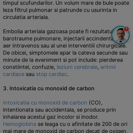
timpul scufundarilor. Un volum mare de bule poate
leza filtrul pulmonar si patrunde cu usurinta in
circulatia arteriala.
?
Embolia arteriala gazoasa poate fi rezultatul unei
barotraume pulmonare, injectarii accindentale de
aer intravenos sau al unei interventiii chirurgicale.
De obicei, simptomele apar la cateva secunde sau
minute de la eveniment si pot include: pierderea
constiintei, confuzie,
leziuni cerebrale
,
aritmii
cardiace
sau
stop cardiac
.
3. Intoxicatia cu monoxid de carbon
Intoxicatia cu monoxid de carbon
(CO),
intentionata sau accidentala, se produce prin
inhalarea acestui gaz incolor si inodor.
Hemoglobina
se leaga cu o afinitate de 200 de ori
mai mare de monoxid de carbon decat de oxigen,