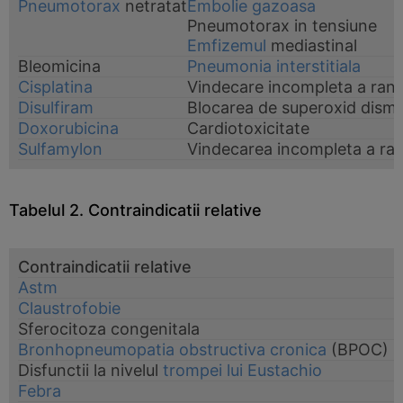
Pneumotorax
netratat
Embolie gazoasa
Pneumotorax in tensiune
Emfizemul
mediastinal
Bleomicina
Pneumonia interstitiala
Cisplatina
Vindecare incompleta a rani
Disulfiram
Blocarea de superoxid dismut
Doxorubicina
Cardiotoxicitate
Sulfamylon
Vindecarea incompleta a ran
Tabelul 2. Contraindicatii relative
Contraindicatii relative
Astm
Claustrofobie
Sferocitoza congenitala
Bronhopneumopatia obstructiva cronica
(BPOC)
Disfunctii la nivelul
trompei lui Eustachio
Febra