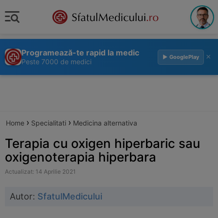
Programează-te rapid la medic
×
▶ GooglePlay
Peste 7000 de medici
›
›
Home
Specialitati
Medicina alternativa
Terapia cu oxigen hiperbaric sau
oxigenoterapia hiperbara
Actualizat: 14 Aprilie 2021
Autor:
SfatulMedicului