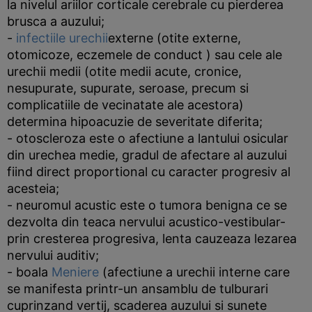
la nivelul ariilor corticale cerebrale cu pierderea
brusca a auzului;
-
infectiile urechii
externe (otite externe,
otomicoze, eczemele de conduct ) sau cele ale
urechii medii (otite medii acute, cronice,
nesupurate, supurate, seroase, precum si
complicatiile de vecinatate ale acestora)
determina hipoacuzie de severitate diferita;
- otoscleroza este o afectiune a lantului osicular
din urechea medie, gradul de afectare al auzului
fiind direct proportional cu caracter progresiv al
acesteia;
- neuromul acustic este o tumora benigna ce se
dezvolta din teaca nervului acustico-vestibular-
prin cresterea progresiva, lenta cauzeaza lezarea
nervului auditiv;
- boala
Meniere
(afectiune a urechii interne care
se manifesta printr-un ansamblu de tulburari
cuprinzand vertij, scaderea auzului si sunete