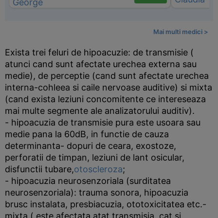
Mai multi medici >
Exista trei feluri de hipoacuzie: de transmisie (
atunci cand sunt afectate urechea externa sau
medie), de perceptie (cand sunt afectate urechea
interna-cohleea si caile nervoase auditive) si mixta
(cand exista leziuni concomitente ce intereseaza
mai multe segmente ale analizatorului auditiv).
- hipoacuzia de transmisie pura este usoara sau
medie pana la 60dB, in functie de cauza
determinanta- dopuri de ceara, exostoze,
perforatii de timpan, leziuni de lant osicular,
disfunctii tubare,
otoscleroza
;
- hipoacuzia neurosenzoriala (surditatea
neurosenzoriala): trauma sonora, hipoacuzia
brusc instalata, presbiacuzia, ototoxicitatea etc.-
mixta ( este afectata atat transmisia, cat si