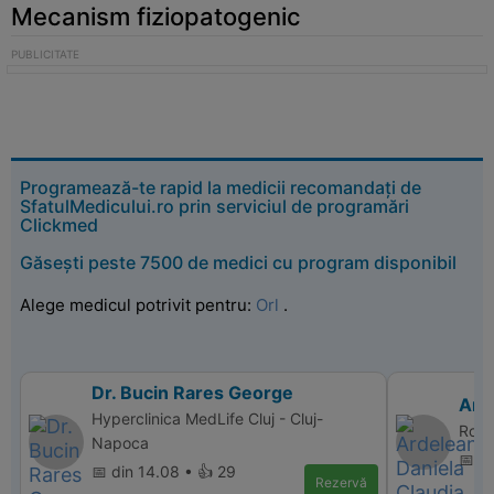
Mecanism fiziopatogenic
Programează-te rapid la medicii recomandați de
SfatulMedicului.ro prin serviciul de programări
Clickmed
Găsești peste 7500 de medici cu program disponibil
Alege medicul potrivit pentru:
Orl
.
Dr. Bucin Rares George
Ard
Hyperclinica MedLife Cluj - Cluj-
Roms
Napoca
📅 di
📅 din 14.08 • 👍 29
Rezervă