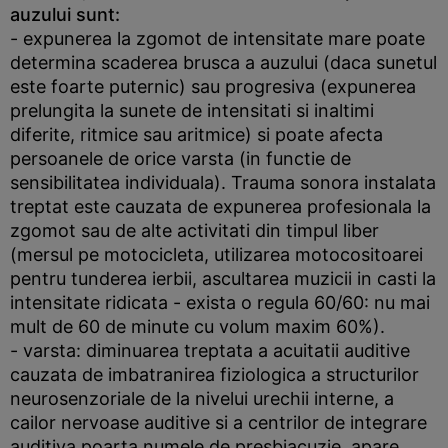
auzului sunt:
- expunerea la zgomot de intensitate mare poate
determina scaderea brusca a auzului (daca sunetul
este foarte puternic) sau progresiva (expunerea
prelungita la sunete de intensitati si inaltimi
diferite, ritmice sau aritmice) si poate afecta
persoanele de orice varsta (in functie de
sensibilitatea individuala). Trauma sonora instalata
treptat este cauzata de expunerea profesionala la
zgomot sau de alte activitati din timpul liber
(mersul pe motocicleta, utilizarea motocositoarei
pentru tunderea ierbii, ascultarea muzicii in casti la
intensitate ridicata - exista o regula 60/60: nu mai
mult de 60 de minute cu volum maxim 60%).
- varsta: diminuarea treptata a acuitatii auditive
cauzata de imbatranirea fiziologica a structurilor
neurosenzoriale de la nivelui urechii interne, a
cailor nervoase auditive si a centrilor de integrare
auditiva poarta numele de presbiacuzie, apare