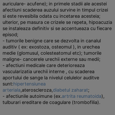
auriculare- acufene); in primele stadii ale acestei
afectiuni scaderea auzului survine in timpul crizei
si este revesibila odata cu incetarea acesteia;
ulterior, pe masura ce crizele se repeta, hipoacuzia
se instaleaza definitiv si se accentueaza cu fiecare
episod;
- tumorile benigne care se dezvolta in canalul
auditiv ( ex: exostoza, osteomul ), in urechea
medie (glomusul, colesteatomul etc); tumorile
maligne- cancerele urechii externe sau medii;
- afectiuni medicale care deterioreaza
vascularizatia urechii interne , cu scaderea
aportului de sange la nivelul celulelor auditve
sunt:
hipertensiunea
arteriala
,ateroscleroza,
diabetul zaharat
;
- afectiunile autoimune (ex.
artrita reumatoida
),
tulburari ereditare de coagulare (trombofilia).