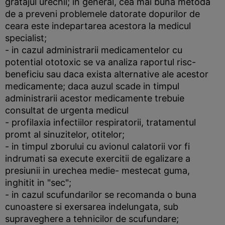
gratajul urechii; in general, cea mai buna metoda
de a preveni problemele datorate dopurilor de
ceara este indepartarea acestora la medicul
specialist;
- in cazul administrarii medicamentelor cu
potential ototoxic se va analiza raportul risc-
beneficiu sau daca exista alternative ale acestor
medicamente; daca auzul scade in timpul
administrarii acestor medicamente trebuie
consultat de urgenta medicul
- profilaxia infectiilor respiratorii, tratamentul
promt al sinuzitelor, otitelor;
- in timpul zborului cu avionul calatorii vor fi
indrumati sa execute exercitii de egalizare a
presiunii in urechea medie- mestecat guma,
inghitit in "sec";
- in cazul scufundarilor se recomanda o buna
cunoastere si exersarea indelungata, sub
supraveghere a tehnicilor de scufundare;