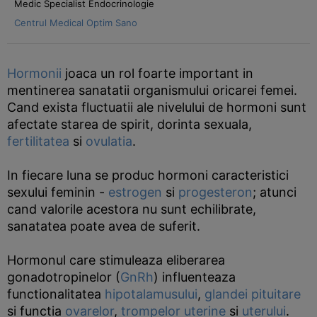
Medic Specialist Endocrinologie
Centrul Medical Optim Sano
Hormonii
joaca un rol foarte important in
mentinerea sanatatii organismului oricarei femei.
Cand exista fluctuatii ale nivelului de hormoni sunt
afectate starea de spirit, dorinta sexuala,
fertilitatea
si
ovulatia
.
In fiecare luna se produc hormoni caracteristici
sexului feminin -
estrogen
si
progesteron
; atunci
cand valorile acestora nu sunt echilibrate,
sanatatea poate avea de suferit.
Hormonul care stimuleaza eliberarea
gonadotropinelor (
GnRh
) influenteaza
functionalitatea
hipotalamusului
,
glandei pituitare
si functia
ovarelor
,
trompelor uterine
si
uterului
.