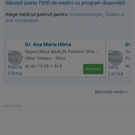
Găsești peste 7500 de medici cu program disponibil
Alege medicul potrivit pentru:
Endocrinologie
,
Diabet si
boli metabolice
.
Dr. Ana Maria Hilma
Dr. 
Hyperclinica MedLife Polisano Sibiu -
Cent
Mihai Viteazu - Sibiu
Piat
📅 din 13.08 • 👍 9
📅 d
Rezervă
Mai multi medici >