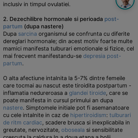
inclusiv in timpul ovulatiei.
2. Dezechilibre hormonale si perioada
post-
partum
(dupa nastere)
Dupa
sarcina
organismul se confrunta cu diferite
dereglari hormonale; din acest motiv foarte multe
mamici manifesta tulburari emotionale si fizice, cel
mai frecvent manifestandu-se
depresia post-
partum
.
O alta afectiune intalnita la 5-7% dintre femeile
care tocmai au nascut este tiroidita postpartum -
inflamatia nedureroasa a
glandei tiroide
, care se
poate manifesta in cursul primului an dupa
nastere
. Simptomele initiale pot fi asemanatoare
cu cele intalnite in caz de
hipertiroidism
:
tulburari
de ritm cardiac
, scadere brusca si inexplicabila in
greutate, nervozitate,
oboseala
si sensibilitate
crescuta la caldura.In a doua etapa a bolii,