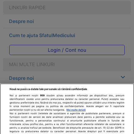
LINKURI RAPIDE
Despre noi
Cum te ajuta SfatulMedicului
Login / Cont nou
MAI MULTE LINKURI
Despre noi
Nouă ne pasă ca datele tale personale să rămână confidențiale
Legal
Noi și partenerii noștri
959
stocăm și/sau accesăm informații pe dispozitivul dvs., precum
identificatorii cookie unici pentru prelucrarea datelor cu caracter personal. Puteți accepta sau
gestiona preferințele dvs. făcând clic mai jos, respectiv vă puteți opune utilizării unui interes legitim
Drepturile consumatorului
în orice moment pe pagina cu politica de confidențialitate. Aceste alegeri vor fi raportate
partenerilor noștri și nu vă vor afecta navigarea.
Mai multe detalii
Noi si partenerii nostri (retelele de socializare si agentiile de publicitate partenere, precum si
furnizorii nostri de servicii de date analitice) prelucram date pentru a permite website-ului sa
Parteneri
functioneze, pentru a personaliza continutul si anunturile publicitare afisate in functie de
interesele si/sau profilul dvs., pentru a va oferi functionalitati aferente retelelor de socializare si
pentru a analiza traficul pe website. Beneficiati de drepturile prevazute de art. 15-22 din GDPR in
legatura cu prelucrarea datelor cu caracter personal. Aceste drepturi pot fi exercitate prin