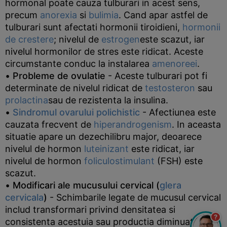
hormonal poate cauza tulburari in acest sens,
precum
anorexia
si
bulimia
. Cand apar astfel de
tulburari sunt afectati hormonii tiroidieni,
hormonii
de crestere
; nivelul de
estrogen
este scazut, iar
nivelul hormonilor de stres este ridicat. Aceste
circumstante conduc la instalarea
amenoreei
.
•
Probleme de ovulatie
- Aceste tulburari pot fi
determinate de nivelul ridicat de
testosteron
sau
prolactina
sau de rezistenta la insulina.
•
Sindromul ovarului polichistic
- Afectiunea este
cauzata frecvent de
hiperandrogenism
. In aceasta
situatie apare un dezechilibru major, deoarece
nivelul de hormon
luteinizant
este ridicat, iar
nivelul de hormon
foliculostimulant
(FSH) este
scazut.
•
Modificari ale mucusului cervical (
glera
cervicala
)
- Schimbarile legate de mucusul cervical
includ transformari privind densitatea si
?
consistenta acestuia sau productia diminuata