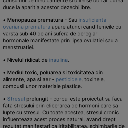
consumul de medicamente si diverse boli ar putea
duce la aparitia acestor dezechilibre.
•
Menopauza
prematura
- Sau
insuficienta
ovariana prematura
apare atunci cand femeile cu
varsta sub 40 de ani sufera de dereglari
hormonale manifestate prin lipsa ovulatiei sau a
menstruatiei.
•
Nivelul ridicat de
insulina
.
•
Mediul toxic, poluarea si toxicitatea din
alimente, apa si aer
-
pesticidele
, toxinele,
compusii unor materiale plastice.
•
Stresul
prelungit
- corpul este proiectat sa faca
fata stresului prin eliberarea de hormoni care sa
lupte cu stresul. Cu toate acestea, stresul cronic
influenteaza acest proces natural, avand drept
rezultat manifestari ca iritabilitatea, schimbarile de