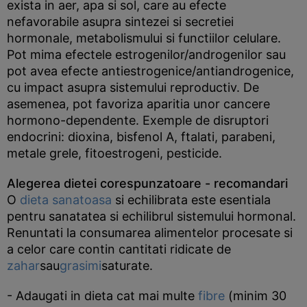
exista in aer, apa si sol, care au efecte
nefavorabile asupra sintezei si secretiei
hormonale, metabolismului si functiilor celulare.
Pot mima efectele estrogenilor/androgenilor sau
pot avea efecte antiestrogenice/antiandrogenice,
cu impact asupra sistemului reproductiv. De
asemenea, pot favoriza aparitia unor cancere
hormono-dependente. Exemple de disruptori
endocrini: dioxina, bisfenol A, ftalati, parabeni,
metale grele, fitoestrogeni, pesticide.
Alegerea dietei corespunzatoare - recomandari
O
dieta sanatoasa
si echilibrata este esentiala
pentru sanatatea si echilibrul sistemului hormonal.
Renuntati la consumarea alimentelor procesate si
a celor care contin cantitati ridicate de
zahar
sau
grasimi
saturate.
- Adaugati in dieta cat mai multe
fibre
(minim 30