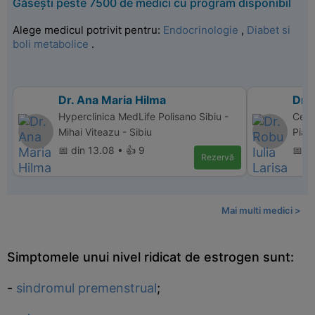
Găsești peste 7500 de medici cu program disponibil
Alege medicul potrivit pentru:
Endocrinologie
,
Diabet si
boli metabolice
.
Dr. Ana Maria Hilma
Dr. 
Hyperclinica MedLife Polisano Sibiu -
Cent
Mihai Viteazu - Sibiu
Piat
📅 din 13.08 • 👍 9
📅 d
Rezervă
Mai multi medici >
Simptomele unui nivel ridicat de estrogen sunt:
-
sindromul premenstrual
;