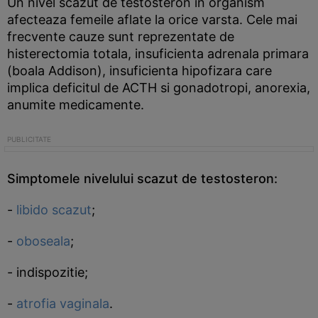
Un nivel scazut de testosteron in organism
afecteaza femeile aflate la orice varsta. Cele mai
frecvente cauze sunt reprezentate de
histerectomia totala, insuficienta adrenala primara
(boala Addison), insuficienta hipofizara care
implica deficitul de ACTH si gonadotropi, anorexia,
anumite medicamente.
Simptomele nivelului scazut de testosteron:
-
libido scazut
;
-
oboseala
;
- indispozitie;
-
atrofia vaginala
.