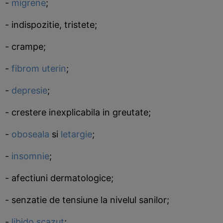
-
migrene
;
- indispozitie, tristete;
- crampe;
-
fibrom uterin
;
-
depresie
;
- crestere inexplicabila in greutate;
-
oboseala
si
letargie
;
-
insomnie
;
- afectiuni dermatologice;
- senzatie de tensiune la nivelul sanilor;
-
libido scazut
;