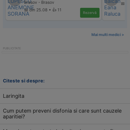
Brasov - Brasov
📅 d
📅 din 25.08 • 👍 11
Rezervă
Mai multi medici >
Citeste si despre:
Laringita
Cum putem preveni disfonia si care sunt cauzele
aparitiei?