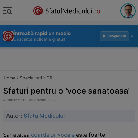
Întreabă rapid un medic
×
▶ GooglePlay
Descarcă aplicația gratuit
›
›
Home
Specialitati
ORL
Sfaturi pentru o 'voce sanatoasa'
Actualizat: 19 Decembrie 2017
Autor:
SfatulMedicului
Sanatatea
coardelor vocale
este foarte