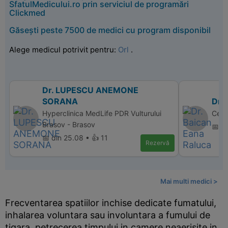
SfatulMedicului.ro prin serviciul de programări
Clickmed
Găsești peste 7500 de medici cu program disponibil
Alege medicul potrivit pentru:
Orl
.
Dr. LUPESCU ANEMONE
SORANA
Dr.
Hyperclinica MedLife PDR Vulturului
Cent
Brasov - Brasov
📅 d
📅 din 25.08 • 👍 11
Rezervă
Mai multi medici >
Frecventarea spatiilor inchise dedicate fumatului,
inhalarea voluntara sau involuntara a fumului de
tigara, petrecerea timpului in camere neaerisite in