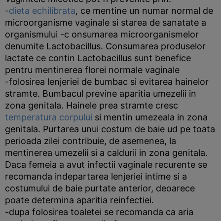
-
dieta echilibrata
, ce mentine un numar normal de
microorganisme vaginale si starea de sanatate a
organismului -c onsumarea microorganismelor
denumite Lactobacillus. Consumarea produselor
lactate ce contin Lactobacillus sunt benefice
pentru mentinerea florei normale vaginale
-folosirea lenjeriei de bumbac si evitarea hainelor
stramte. Bumbacul previne aparitia umezelii in
zona genitala. Hainele prea stramte cresc
temperatura corpului
si mentin umezeala in zona
genitala. Purtarea unui costum de baie ud pe toata
perioada zilei contribuie, de asemenea, la
mentinerea umezelii si a caldurii in zona genitala.
Daca femeia a avut infectii vaginale recurente se
recomanda indepartarea lenjeriei intime si a
costumului de baie purtate anterior, deoarece
poate determina aparitia reinfectiei.
-dupa folosirea toaletei se recomanda ca aria