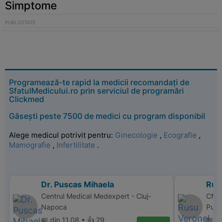
Simptome
Programează-te rapid la medicii recomandați de
SfatulMedicului.ro prin serviciul de programări
Clickmed
Găsești peste 7500 de medici cu program disponibil
Alege medicul potrivit pentru:
Ginecologie
,
Ecografie
,
Mamografie
,
Infertilitate
.
Dr. Puscas Mihaela
Rus
Centrul Medical Medexpert - Cluj-
CM P
Napoca
Puci
📅 din 11.08 • 👍 29
📅 d