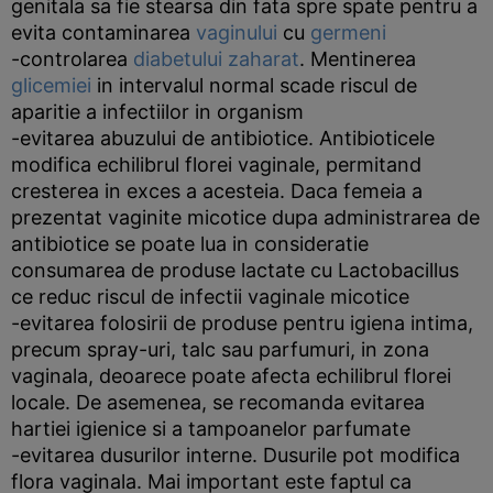
genitala sa fie stearsa din fata spre spate pentru a
evita contaminarea
vaginului
cu
germeni
-controlarea
diabetului zaharat
. Mentinerea
glicemiei
in intervalul normal scade riscul de
aparitie a infectiilor in organism
-evitarea abuzului de antibiotice. Antibioticele
modifica echilibrul florei vaginale, permitand
cresterea in exces a acesteia. Daca femeia a
prezentat vaginite micotice dupa administrarea de
antibiotice se poate lua in consideratie
consumarea de produse lactate cu Lactobacillus
ce reduc riscul de infectii vaginale micotice
-evitarea folosirii de produse pentru igiena intima,
precum spray-uri, talc sau parfumuri, in zona
vaginala, deoarece poate afecta echilibrul florei
locale. De asemenea, se recomanda evitarea
hartiei igienice si a tampoanelor parfumate
-evitarea dusurilor interne. Dusurile pot modifica
flora vaginala. Mai important este faptul ca