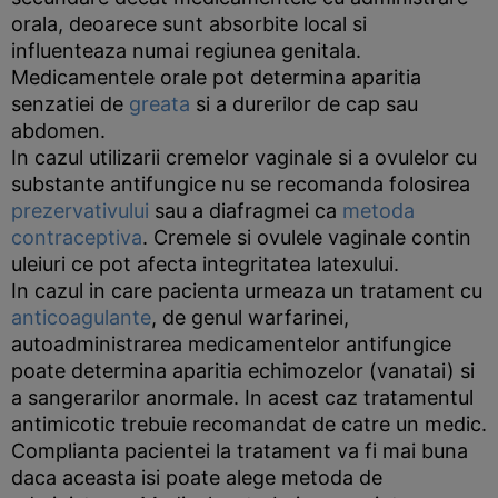
orala, deoarece sunt absorbite local si
influenteaza numai regiunea genitala.
Medicamentele orale pot determina aparitia
senzatiei de
greata
si a durerilor de cap sau
abdomen.
In cazul utilizarii cremelor vaginale si a ovulelor cu
substante antifungice nu se recomanda folosirea
prezervativului
sau a diafragmei ca
metoda
contraceptiva
. Cremele si ovulele vaginale contin
uleiuri ce pot afecta integritatea latexului.
In cazul in care pacienta urmeaza un tratament cu
anticoagulante
, de genul warfarinei,
autoadministrarea medicamentelor antifungice
poate determina aparitia echimozelor (vanatai) si
a sangerarilor anormale. In acest caz tratamentul
antimicotic trebuie recomandat de catre un medic.
Complianta pacientei la tratament va fi mai buna
daca aceasta isi poate alege metoda de