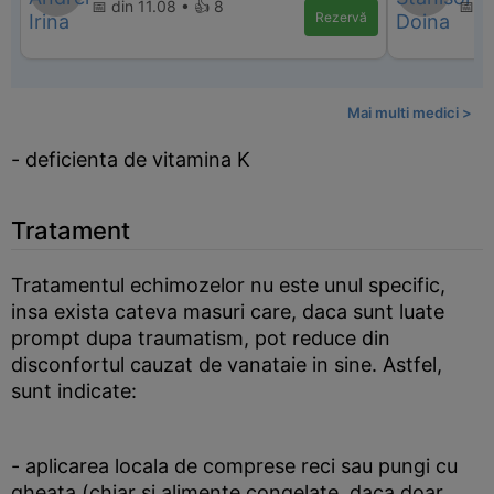
📅 din 11.08 • 👍 8
📅 d
Rezervă
Mai multi medici >
- deficienta de vitamina K
Tratament
Tratamentul echimozelor nu este unul specific,
insa exista cateva masuri care, daca sunt luate
prompt dupa traumatism, pot reduce din
disconfortul cauzat de vanataie in sine. Astfel,
sunt indicate:
- aplicarea locala de comprese reci sau pungi cu
gheata (chiar si alimente congelate, daca doar