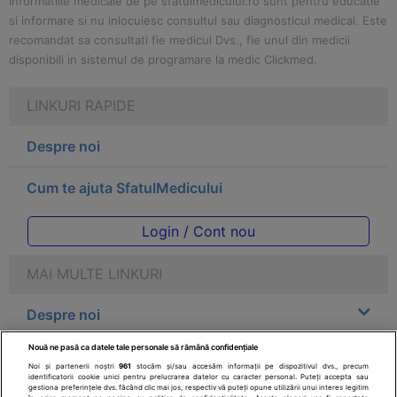
Informatiile medicale de pe sfatulmedicului.ro sunt pentru educatie
si informare si nu inlocuiesc consultul sau diagnosticul medical. Este
recomandat sa consultati fie medicul Dvs., fie unul din medicii
disponibili in sistemul de programare la medic Clickmed.
LINKURI RAPIDE
Despre noi
Cum te ajuta SfatulMedicului
Login / Cont nou
MAI MULTE LINKURI
Despre noi
Nouă ne pasă ca datele tale personale să rămână confidențiale
Legal
Noi și partenerii noștri
961
stocăm și/sau accesăm informații pe dispozitivul dvs., precum
identificatorii cookie unici pentru prelucrarea datelor cu caracter personal. Puteți accepta sau
gestiona preferințele dvs. făcând clic mai jos, respectiv vă puteți opune utilizării unui interes legitim