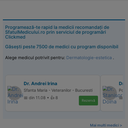
Programează-te rapid la medicii recomandați de
SfatulMedicului.ro prin serviciul de programări
Clickmed
Găsești peste 7500 de medici cu program disponibil
Alege medicul potrivit pentru:
Dermatologie-estetica
.
Dr. Andrei Irina
Dr. 
Sfanta Maria - Veteranilor - Bucuresti
Poli
📅 din 11.08 • 👍 8
📅 d
Rezervă
Mai multi medici >