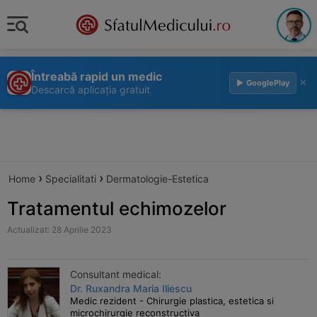
Întreabă rapid un medic
×
▶ GooglePlay
Descarcă aplicația gratuit
›
›
Home
Specialitati
Dermatologie-Estetica
Tratamentul echimozelor
Actualizat: 28 Aprilie 2023
Consultant medical:
Dr. Ruxandra Maria Iliescu
Medic rezident - Chirurgie plastica, estetica si
microchirurgie reconstructiva