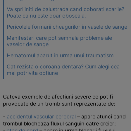
Va sprijiniti de balustrada cand coborati scarile?
Poate ca nu este doar oboseala.
Pericolele formarii cheagurilor in vasele de sange
Manifestari care pot semnala probleme ale
vaselor de sange
Hematomul aparut in urma unui traumatism
Cat rezista o coroana dentara? Cum alegi cea
mai potrivita optiune
Cateva exemple de afectiuni severe ce pot fi
provocate de un tromb sunt reprezentate de:
-
accidentul vascular cerebral
– apare atunci cand
trombul blocheaza fluxul sanguin catre creier;
-
atac de cord
– apare in urma blocarii fluxului