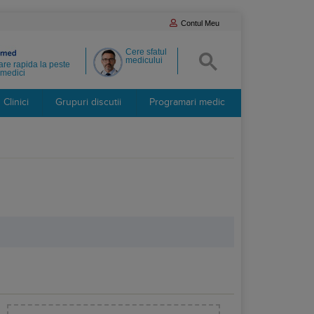
Contul Meu
Cere sfatul
medicului
re rapida la peste
medici
Clinici
Grupuri discutii
Programari medic