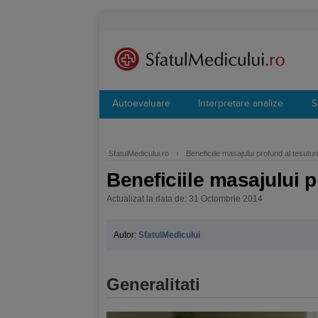
Autoevaluare
Interpretare analize
S
SfatulMedicului.ro
›
Beneficiile masajului profund al tesuturi
Beneficiile masajului p
Actualizat la data de: 31 Octombrie 2014
Autor:
SfatulMedicului
Generalitati