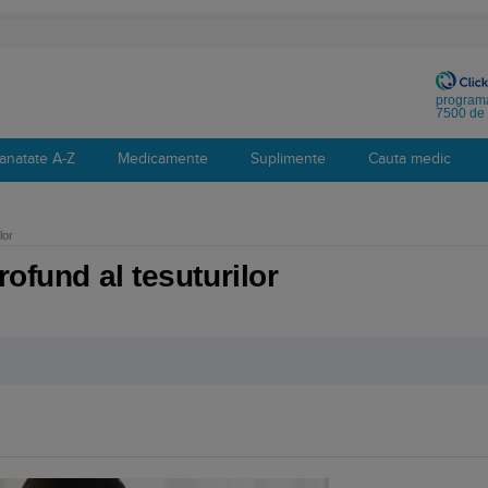
programa
7500 de 
anatate A-Z
Medicamente
Suplimente
Cauta medic
lor
rofund al tesuturilor