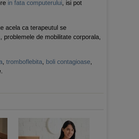
ore
in fata computerului
, isi pot
te acela ca terapeutul se
e
, problemele de mobilitate corporala,
a
,
tromboflebita
,
boli contagioase
,
e.