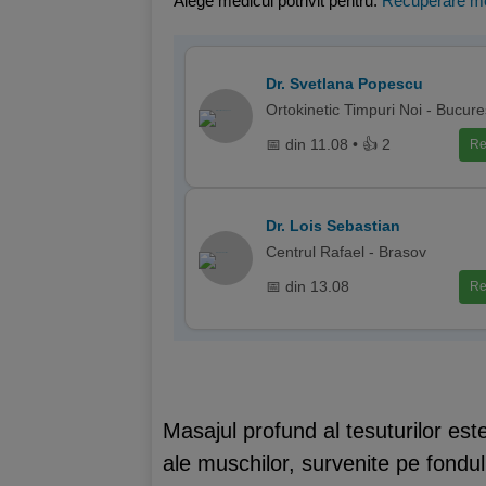
Alege medicul potrivit pentru:
Recuperare me
Dr. Svetlana Popescu
Ortokinetic Timpuri Noi - Bucure
📅 din 11.08 • 👍 2
Re
Dr. Lois Sebastian
Centrul Rafael - Brasov
📅 din 13.08
Re
Masajul profund al tesuturilor est
ale muschilor, survenite pe fondul 