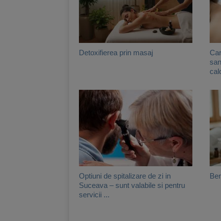
Detoxifierea prin masaj
Car
san
cal
Optiuni de spitalizare de zi in
Ben
Suceava – sunt valabile si pentru
servicii ...