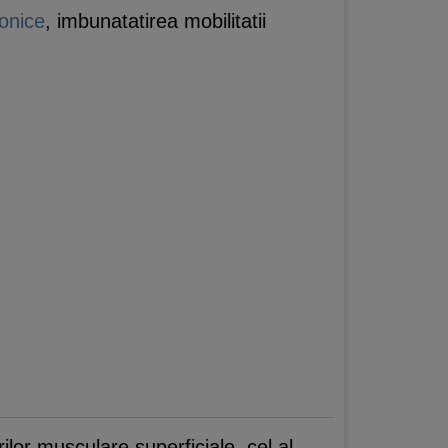
ronice
, imbunatatirea mobilitatii
lor musculare superficiale, cel al