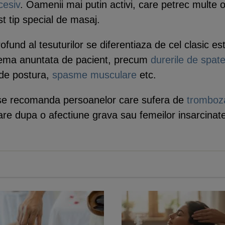
xcesiv
. Oamenii mai putin activi, care petrec multe 
st tip special de masaj.
ofund al tesuturilor se diferentiaza de cel clasic es
lema anuntata de pacient, precum
durerile de spat
 de postura,
spasme musculare
etc.
u se recomanda persoanelor care sufera de
tromboz
are dupa o afectiune grava sau femeilor insarcinat