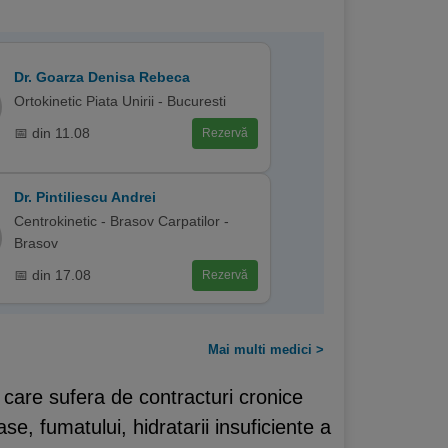
Dr. Goarza Denisa Rebeca
Ortokinetic Piata Unirii - Bucuresti
📅 din 11.08
Rezervă
Dr. Pintiliescu Andrei
Centrokinetic - Brasov Carpatilor -
Brasov
📅 din 17.08
Rezervă
Mai multi medici >
 care sufera de contracturi cronice
se, fumatului, hidratarii insuficiente a