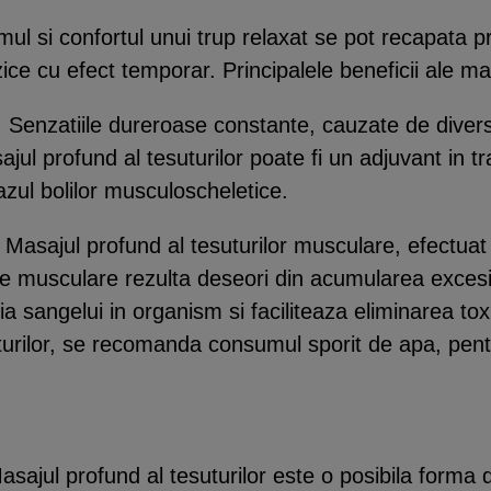
ul si confortul unui trup relaxat se pot recapata pr
ce cu efect temporar. Principalele beneficii ale mas
. Senzatiile dureroase constante, cauzate de divers
ajul profund al tesuturilor poate fi un adjuvant in 
zul bolilor musculoscheletice.
Masajul profund al tesuturilor musculare, efectuat 
le musculare rezulta deseori din acumularea excesiv
a sangelui in organism si faciliteaza eliminarea tox
turilor, se recomanda consumul sporit de apa, pen
Masajul profund al tesuturilor este o posibila form