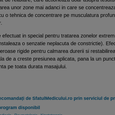
xarea unor zone mai adanci in care se concentreaz
 cu o tehnica de concentrare pe musculatura profund
r.
e efectuat in special pentru tratarea zonelor extre
instaleaza o senzatie neplacuta de constrictie). Ef
eroase rigide pentru calmarea durerii si restabilirea
ala de a creste presiunea aplicata, pana la un pun
nta pe toata durata masajului.
ecomandați de SfatulMedicului.ro prin serviciul de 
program disponibil