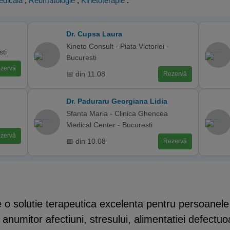
dicala
,
Reumatologie
,
Kinetoterapie
.
Dr. Cupsa Laura
Kineto Consult - Piata Victoriei -
sti
Bucuresti
zervă
📅 din 11.08
Rezervă
Dr. Paduraru Georgiana Lidia
Sfanta Maria - Clinica Ghencea
Medical Center - Bucuresti
zervă
📅 din 10.08
Rezervă
e o solutie terapeutica excelenta pentru persoanele
anumitor afectiuni, stresului, alimentatiei defectuoa