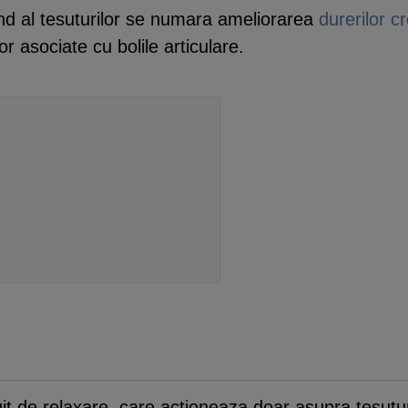
und al tesuturilor se numara ameliorarea
durerilor c
 asociate cu bolile articulare.
t de relaxare, care actioneaza doar asupra tesuturi