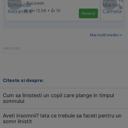
- Bucuresti
📅 di
📅 din 12.08 • 👍 10
Rezervă
Mai multi medici >
Citeste si despre:
Cum sa linistesti un copil care plange in timpul
somnului
Aveti insomnii? Iata ce trebuie sa faceti pentru un
somn linistit