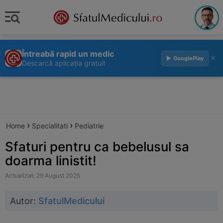
Întreabă rapid un medic
×
▶ GooglePlay
Descarcă aplicația gratuit
›
›
Home
Specialitati
Pediatrie
Sfaturi pentru ca bebelusul sa
doarma linistit!
Actualizat: 29 August 2025
Autor:
SfatulMedicului