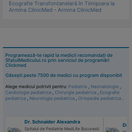
Ecografie Transfontanelară în Timișoara la
Armina ClinicMed - Armina ClinicMed
Programează-te rapid la medicii recomandați de
SfatulMedicului.ro prin serviciul de programări
Clickmed
Găsești peste 7500 de medici cu program disponibil
Alege medicul potrivit pentru:
Pediatrie
,
Neonatologie
,
Cardiologie pediatrica
,
Chirurgie pediatrica
,
Ecografie
pediatrica
,
Neurologie pediatrica
,
Ortopedie pediatrica
.
Dr. Schnaider Alexandra
Dr.
Spitalul de Pediatrie MedLife Bucuresti
Hype