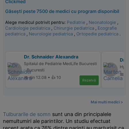
Clickmed
Găsești peste 7500 de medici cu program disponibil
Alege medicul potrivit pentru:
Pediatrie
,
Neonatologie
,
Cardiologie pediatrica
,
Chirurgie pediatrica
,
Ecografie
pediatrica
,
Neurologie pediatrica
,
Ortopedie pediatrica
.
Dr. Schnaider Alexandra
Dr.
Spitalul de Pediatrie MedLife Bucuresti
Hype
- Bucuresti
📅 di
📅 din 12.08 • 👍 10
Rezervă
Mai multi medici >
Tulburarile de somn
sunt una din principalele
nemultumiri ale parintilor. Un studiu efectuat
recent arata ca 76% dintre parinti au marturisit ca