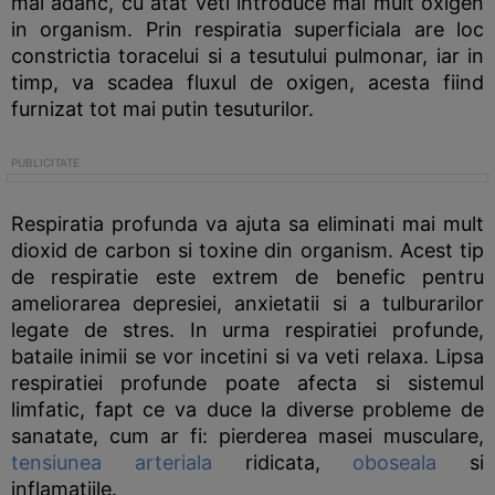
mai adanc, cu atat veti introduce mai mult oxigen
in organism. Prin respiratia superficiala are loc
constrictia toracelui si a tesutului pulmonar, iar in
timp, va scadea fluxul de oxigen, acesta fiind
furnizat tot mai putin tesuturilor.
Respiratia profunda va ajuta sa eliminati mai mult
dioxid de carbon si toxine din organism. Acest tip
de respiratie este extrem de benefic pentru
ameliorarea depresiei, anxietatii si a tulburarilor
legate de stres. In urma respiratiei profunde,
bataile inimii se vor incetini si va veti relaxa. Lipsa
respiratiei profunde poate afecta si sistemul
limfatic, fapt ce va duce la diverse probleme de
sanatate, cum ar fi: pierderea masei musculare,
tensiunea arteriala
ridicata,
oboseala
si
inflamatiile.