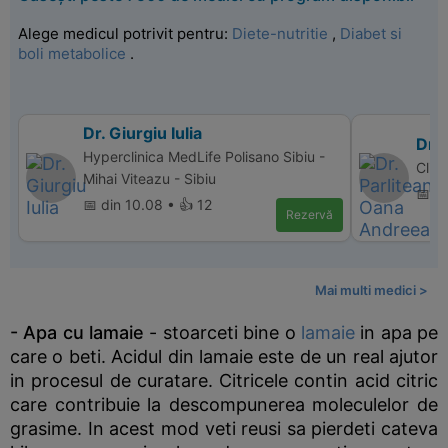
Alege medicul potrivit pentru:
Diete-nutritie
,
Diabet si
boli metabolice
.
Dr. Giurgiu Iulia
Dr.
Hyperclinica MedLife Polisano Sibiu -
Clin
Mihai Viteazu - Sibiu
📅 di
📅 din 10.08 • 👍 12
Rezervă
Mai multi medici >
- Apa cu lamaie
- stoarceti bine o
lamaie
in apa pe
care o beti. Acidul din lamaie este de un real ajutor
in procesul de curatare. Citricele contin acid citric
care contribuie la descompunerea moleculelor de
grasime. In acest mod veti reusi sa pierdeti cateva