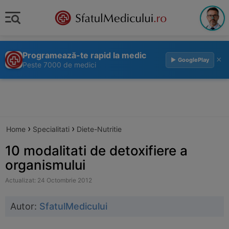
Programează-te rapid la medic
×
▶ GooglePlay
Peste 7000 de medici
›
›
Home
Specialitati
Diete-Nutritie
10 modalitati de detoxifiere a
organismului
Actualizat: 24 Octombrie 2012
Autor:
SfatulMedicului