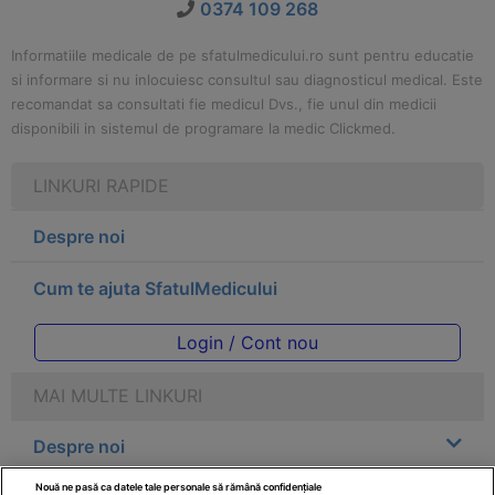
0374 109 268
Informatiile medicale de pe sfatulmedicului.ro sunt pentru educatie
si informare si nu inlocuiesc consultul sau diagnosticul medical. Este
recomandat sa consultati fie medicul Dvs., fie unul din medicii
disponibili in sistemul de programare la medic Clickmed.
LINKURI RAPIDE
Despre noi
Cum te ajuta SfatulMedicului
Login / Cont nou
MAI MULTE LINKURI
Despre noi
Nouă ne pasă ca datele tale personale să rămână confidențiale