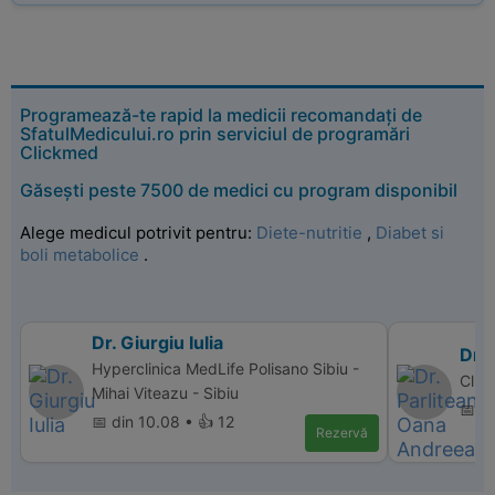
Programează-te rapid la medicii recomandați de
SfatulMedicului.ro prin serviciul de programări
Clickmed
Găsești peste 7500 de medici cu program disponibil
Alege medicul potrivit pentru:
Diete-nutritie
,
Diabet si
boli metabolice
.
Dr. Giurgiu Iulia
Dr.
Hyperclinica MedLife Polisano Sibiu -
Clin
Mihai Viteazu - Sibiu
📅 di
📅 din 10.08 • 👍 12
Rezervă