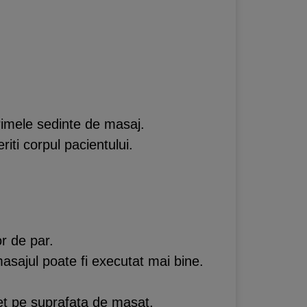
primele sedinte de masaj.
ti corpul pacientului.
or de par.
 masajul poate fi executat mai bine.
get pe suprafata de masat.