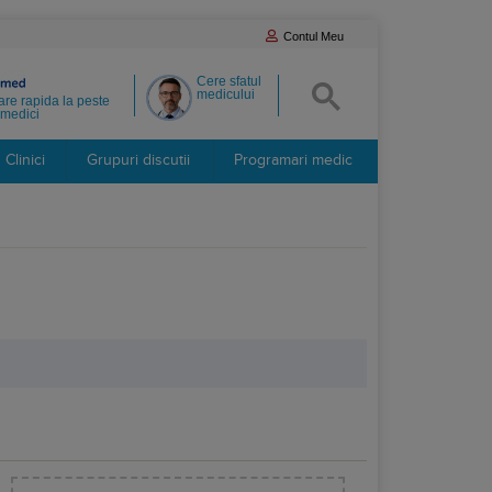
Contul Meu
Cere sfatul
medicului
re rapida la peste
medici
Clinici
Grupuri discutii
Programari medic