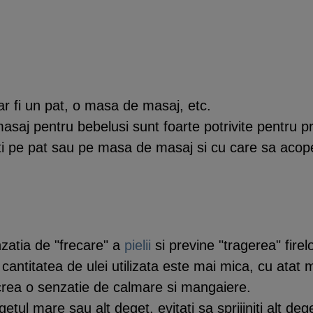
r fi un pat, o masa de masaj, etc.
 masaj pentru bebelusi sunt foarte potrivite pentru 
 pe pat sau pe masa de masaj si cu care sa acoperi
atia de "frecare" a
pielii
si previne "tragerea" firel
t cantitatea de ulei utilizata este mai mica, cu atat
 crea o senzatie de calmare si mangaiere.
tul mare sau alt deget, evitati sa sprijiniti alt de