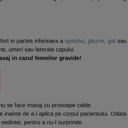
ort in partea inferioara a
spatelui
,
glezne
,
gat
sa
ne, umeri sau laterala capului.
asaj in cazul femeilor gravide!
 nu se face masaj cu prosoape calde.
me inainte de a-l aplica pe corpul pacientului. Oda
 sedintei, pentru a nu-l surprinde.