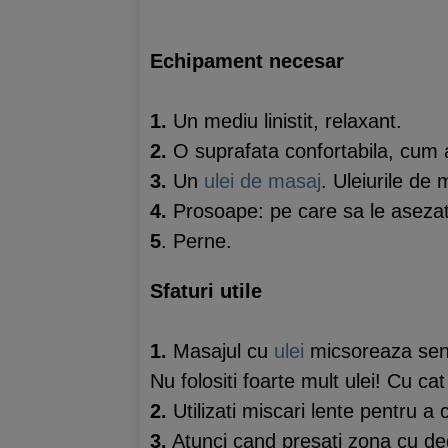
Echipament necesar
1.
Un mediu linistit, relaxant.
2.
O suprafata confortabila, cum a
3.
Un
ulei de masaj
. Uleiurile de
4.
Prosoape: pe care sa le asezati
5
. Perne.
Sfaturi utile
1.
Masajul cu
ulei
micsoreaza senz
Nu folositi foarte mult ulei! Cu ca
2.
Utilizati miscari lente pentru a
3.
Atunci cand presati zona cu dege