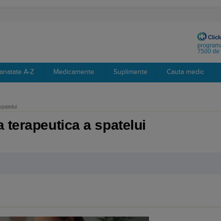
programa
7500 de 
anatate A-Z
Medicamente
Suplimente
Cauta medic
patelui
 terapeutica a spatelui