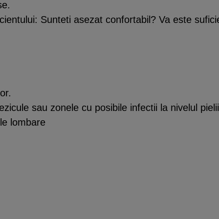
se.
ientului: Sunteti asezat confortabil? Va este sufic
or.
zicule sau zonele cu posibile infectii la nivelul pielii
ile lombare