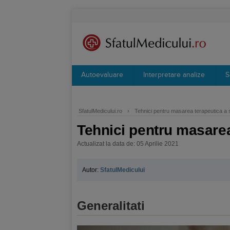
Autoevaluare
Interpretare analize
S
SfatulMedicului.ro
›
Tehnici pentru masarea terapeutica a s
Tehnici pentru masarea
Actualizat la data de: 05 Aprilie 2021
Autor:
SfatulMedicului
Generalitati