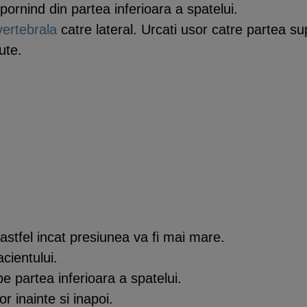
 pornind din partea inferioara a spatelui.
vertebrala
catre lateral. Urcati usor catre partea su
ute.
tfel incat presiunea va fi mai mare.
cientului.
pe partea inferioara a spatelui.
r inainte si inapoi.