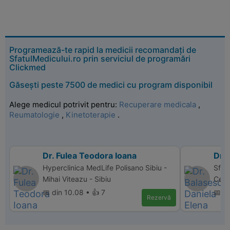
Programează-te rapid la medicii recomandați de
SfatulMedicului.ro prin serviciul de programări
Clickmed
Găsești peste 7500 de medici cu program disponibil
Alege medicul potrivit pentru:
Recuperare medicala
,
Reumatologie
,
Kinetoterapie
.
Dr. Fulea Teodora Ioana
Dr.
Hyperclinica MedLife Polisano Sibiu -
Sfan
Mihai Viteazu - Sibiu
Cent
📅 din 10.08 • 👍 7
📅 d
Rezervă