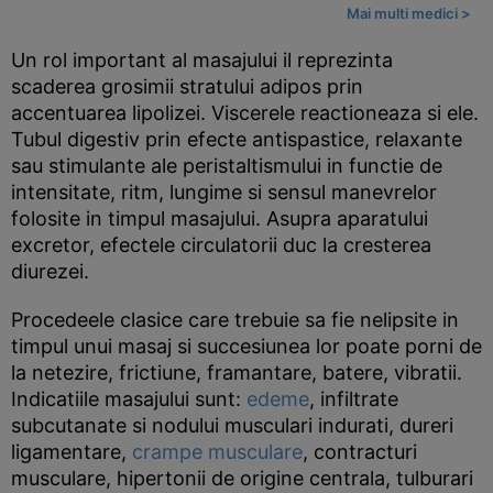
Mai multi medici >
Un rol important al masajului il reprezinta
scaderea grosimii stratului adipos prin
accentuarea lipolizei. Viscerele reactioneaza si ele.
Tubul digestiv prin efecte antispastice, relaxante
sau stimulante ale peristaltismului in functie de
intensitate, ritm, lungime si sensul manevrelor
folosite in timpul masajului. Asupra aparatului
excretor, efectele circulatorii duc la cresterea
diurezei.
Procedeele clasice care trebuie sa fie nelipsite in
timpul unui masaj si succesiunea lor poate porni de
la netezire, frictiune, framantare, batere, vibratii.
Indicatiile masajului sunt:
edeme
, infiltrate
subcutanate si nodului musculari indurati, dureri
ligamentare,
crampe musculare
, contracturi
musculare, hipertonii de origine centrala, tulburari