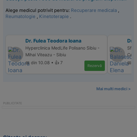
Alege medicul potrivit pentru:
Recuperare medicala
,
Reumatologie
,
Kinetoterapie
.
Dr. Fulea Teodora Ioana
Dr.
Hyperclinica MedLife Polisano Sibiu -
Sfan
Mihai Viteazu - Sibiu
Cent
📅 din 10.08 • 👍 7
📅 d
Rezervă
Mai multi medici >